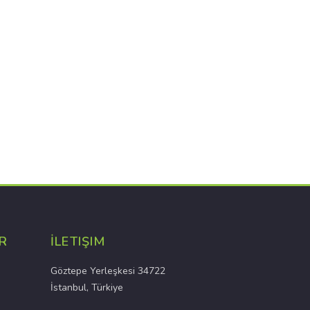
R
İLETIŞIM
Göztepe Yerleşkesi 34722
İstanbul, Türkiye