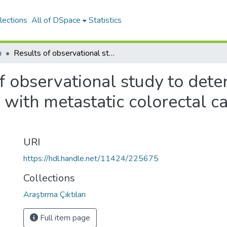
lections
All of DSpace
Statistics
ı
Results of observational study to determine K-ras mutation rates in 2458 patients with metastatic colorectal cancer in Turkey (TURKRAS Study).
f observational study to det
 with metastatic colorectal c
URI
https://hdl.handle.net/11424/225675
Collections
Araştırma Çıktıları
Full item page