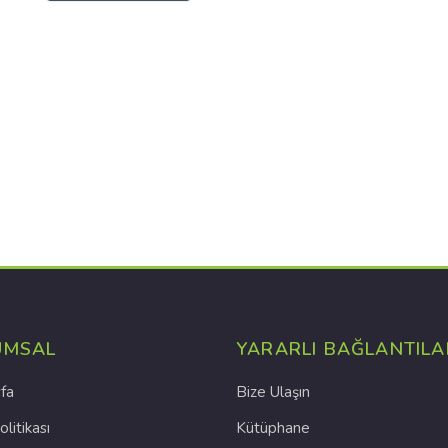
UMSAL
YARARLI BAĞLANTILA
fa
Bize Ulaşın
olitikası
Kütüphane