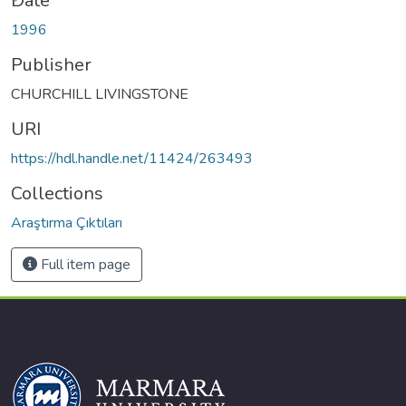
ding...
Date
1996
Publisher
CHURCHILL LIVINGSTONE
URI
https://hdl.handle.net/11424/263493
Collections
Araştırma Çıktıları
Full item page