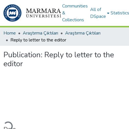
Communities
All of
&
Statistic
DSpace
Collections
Home
Araştırma Çıktıları
Araştırma Çıktıları
Reply to letter to the editor
Publication:
Reply to letter to the
editor
ading...