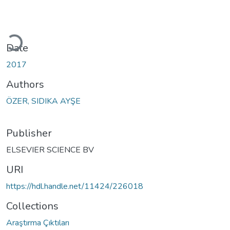
Loading...
Date
2017
Authors
ÖZER, SIDIKA AYŞE
Publisher
ELSEVIER SCIENCE BV
URI
https://hdl.handle.net/11424/226018
Collections
Araştırma Çıktıları