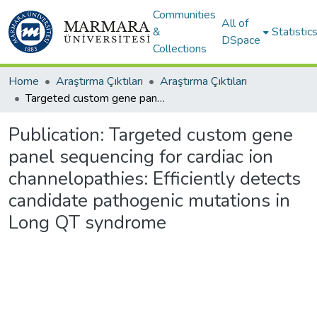
Communities
All of
&
Statistic
DSpace
Collections
Home
Araştırma Çıktıları
Araştırma Çıktıları
Targeted custom gene panel sequencing for cardiac ion channelopathies: Efficiently detects candidate pathogenic mutations in Long QT syndrome
Publication:
Targeted custom gene
panel sequencing for cardiac ion
channelopathies: Efficiently detects
candidate pathogenic mutations in
Long QT syndrome