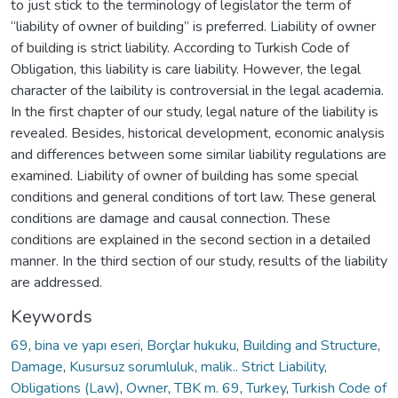
to just stick to the terminology of legislator the term of
“liability of owner of building” is preferred. Liability of owner
of building is strict liability. According to Turkish Code of
Obligation, this liability is care liability. However, the legal
character of the laibility is controversial in the legal academia.
In the first chapter of our study, legal nature of the liability is
revealed. Besides, historical development, economic analysis
and differences between some similar liability regulations are
examined. Liability of owner of building has some special
conditions and general conditions of tort law. These general
conditions are damage and causal connection. These
conditions are explained in the second section in a detailed
manner. In the third section of our study, results of the liability
are addressed.
Keywords
69
,
bina ve yapı eseri
,
Borçlar hukuku
,
Building and Structure
,
Damage
,
Kusursuz sorumluluk
,
malik.. Strict Liability
,
Obligations (Law)
,
Owner
,
TBK m. 69
,
Turkey
,
Turkish Code of