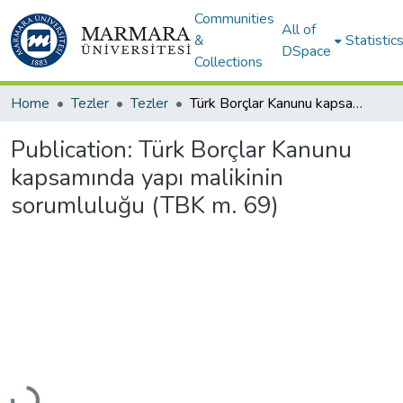
Communities
All of
&
Statistic
DSpace
Collections
Home
Tezler
Tezler
Türk Borçlar Kanunu kapsamında yapı malikinin sorumluluğu (TBK m. 69)
Publication:
Türk Borçlar Kanunu
kapsamında yapı malikinin
sorumluluğu (TBK m. 69)
Loading...