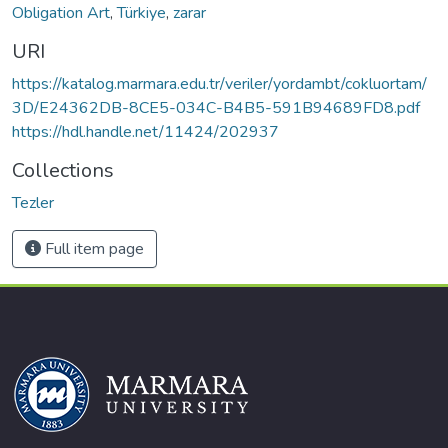
Obligation Art
,
Türkiye
,
zarar
URI
https://katalog.marmara.edu.tr/veriler/yordambt/cokluortam/
3D/E24362DB-8CE5-034C-B4B5-591B94689FD8.pdf
https://hdl.handle.net/11424/202937
Collections
Tezler
Full item page