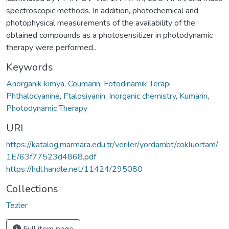
spectroscopic methods. In addition, photochemical and
photophysical measurements of the availability of the
obtained compounds as a photosensitizer in photodynamic
therapy were performed..
Keywords
Anorganik kimya
,
Coumarin
,
Fotodinamik Terapi
Phthalocyanine
,
Ftalosiyanin
,
Inorganic chemistry
,
Kumarin
,
Photodynamic Therapy
URI
https://katalog.marmara.edu.tr/veriler/yordambt/cokluortam/
1E/63f77523d4868.pdf
https://hdl.handle.net/11424/295080
Collections
Tezler
Full item page