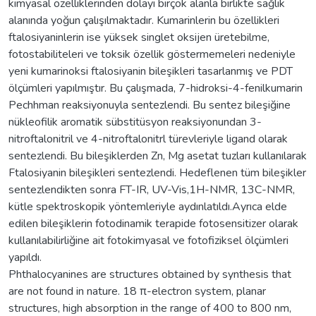
kimyasal özelliklerinden dolayı birçok alanla birlikte sağlık
alanında yoğun çalışılmaktadır. Kumarinlerin bu özellikleri
ftalosiyaninlerin ise yüksek singlet oksijen üretebilme,
fotostabiliteleri ve toksik özellik göstermemeleri nedeniyle
yeni kumarinoksi ftalosiyanin bileşikleri tasarlanmış ve PDT
ölçümleri yapılmıştır. Bu çalışmada, 7-hidroksi-4-fenilkumarin
Pechhman reaksiyonuyla sentezlendi. Bu sentez bileşiğine
nükleofilik aromatik sübstitüsyon reaksiyonundan 3-
nitroftalonitril ve 4-nitroftalonitrl türevleriyle ligand olarak
sentezlendi. Bu bileşiklerden Zn, Mg asetat tuzları kullanılarak
Ftalosiyanin bileşikleri sentezlendi. Hedeflenen tüm bileşikler
sentezlendikten sonra FT-IR, UV-Vis,1H-NMR, 13C-NMR,
kütle spektroskopik yöntemleriyle aydınlatıldı.Ayrıca elde
edilen bileşiklerin fotodinamik terapide fotosensitizer olarak
kullanılabilirliğine ait fotokimyasal ve fotofiziksel ölçümleri
yapıldı.
Phthalocyanines are structures obtained by synthesis that
are not found in nature. 18 π-electron system, planar
structures, high absorption in the range of 400 to 800 nm,