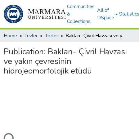
Communities
All of
&
Statistic
DSpace
Collections
Home
Tezler
Tezler
Baklan- Çivril Havzası ve yakın çevresinin hidrojeomorfolojik etüdü
Publication:
Baklan- Çivril Havzası
ve yakın çevresinin
hidrojeomorfolojik etüdü