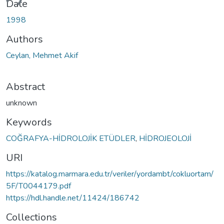
ding...
Date
1998
Authors
Ceylan, Mehmet Akif
Abstract
unknown
Keywords
COĞRAFYA-HİDROLOJİK ETÜDLER
,
HİDROJEOLOJİ
URI
https://katalog.marmara.edu.tr/veriler/yordambt/cokluortam/
5F/T0044179.pdf
https://hdl.handle.net/11424/186742
Collections