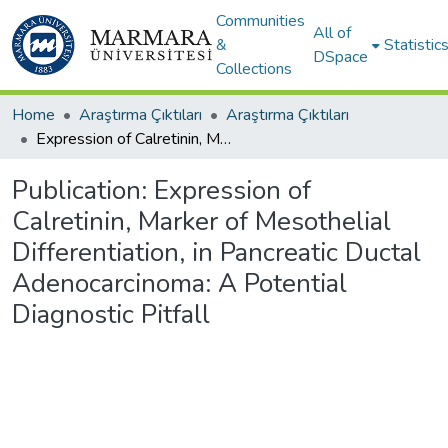
Communities
All of
&
Statistic
DSpace
Collections
Home
Araştırma Çıktıları
Araştırma Çıktıları
Expression of Calretinin, Marker of Mesothelial Differentiation, in Pancreatic Ductal Adenocarcinoma: A Potential Diagnostic Pitfall
Publication:
Expression of
Calretinin, Marker of Mesothelial
Differentiation, in Pancreatic Ductal
Adenocarcinoma: A Potential
Diagnostic Pitfall