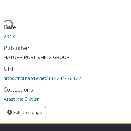
ading...
Date
2018
Publisher
NATURE PUBLISHING GROUP
URI
https://hdl.handle.net/11424/226127
Collections
Araştırma Çıktıları
Full item page