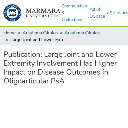
Communities
All of
&
Statistic
DSpace
Collections
Home
Araştırma Çıktıları
Araştırma Çıktıları
Large Joint and Lower Extremity Involvement Has Higher Impact on Disease Outcomes in Oligoarticular PsA
Publication:
Large Joint and Lower
Extremity Involvement Has Higher
Impact on Disease Outcomes in
Oligoarticular PsA