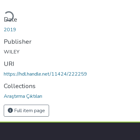
ading...
Date
2019
Publisher
WILEY
URI
https://hdl.handle.net/11424/222259
Collections
Araştırma Çıktıları
Full item page