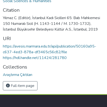
Social Sciences & Humanities
Citation
Yılmaz C. (Editör), İstanbul Kadı Sicilleri 65: Bab Mahkemesi
150 Numaralı Sicil (H. 1143-1144 / M. 1730-1732),
İstanbul Büyüksehir Belediyesi Kültür A.S., İstanbul, 2019
URI
https://avesis.marmara.edu.tr/api/publication/50160a95-
c637-4ed3-878a-df3465c56c82/file
https://hdl.handle.net/11424/281780
Collections
Araştırma Çıktıları
Full item page