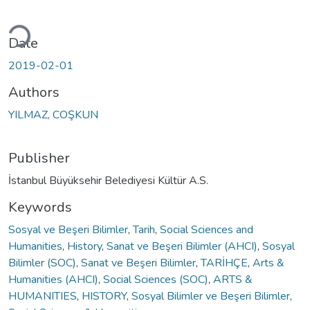
ading...
Date
2019-02-01
Authors
YILMAZ, COŞKUN
Publisher
İstanbul Büyüksehir Belediyesi Kültür A.S.
Keywords
Sosyal ve Beşeri Bilimler
,
Tarih
,
Social Sciences and
Humanities
,
History
,
Sanat ve Beşeri Bilimler (AHCI)
,
Sosyal
Bilimler (SOC)
,
Sanat ve Beşeri Bilimler
,
TARİHÇE
,
Arts &
Humanities (AHCI)
,
Social Sciences (SOC)
,
ARTS &
HUMANITIES
,
HISTORY
,
Sosyal Bilimler ve Beşeri Bilimler
,