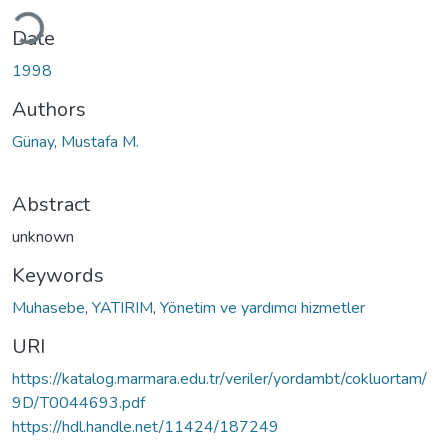
ding...
Date
1998
Authors
Günay, Mustafa M.
Abstract
unknown
Keywords
Muhasebe
,
YATIRIM
,
Yönetim ve yardımcı hizmetler
URI
https://katalog.marmara.edu.tr/veriler/yordambt/cokluortam/
9D/T0044693.pdf
https://hdl.handle.net/11424/187249