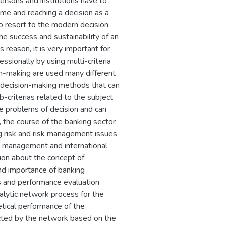
 and institutions have to
time and reaching a decision as a
o resort to the modern decision-
e success and sustainability of an
 reason, it is very important for
sionally by using multi-criteria
-making are used many different
ia decision-making methods that can
ub-criterias related to the subject
he problems of decision and can
dy, the course of the banking sector
ng risk and risk management issues
isk management and international
ion about the concept of
nd importance of banking
 and performance evaluation
alytic network process for the
tical performance of the
ucted by the network based on the