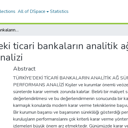
lections
All of DSpace
Statistics
Türkiye’deki ticari bankaların analitik ağ süreci yaklaşımı ile finansal performans analizi
ki ticari bankaların analitik a
nalizi
Abstract
TÜRKİYE’DEKİ TİCARİ BANKALARIN ANALİTİK AĞ SÜ
PERFORMANS ANALİZİ Kişiler ve kurumlar önemli veözellik
sürelerde karar vermek zorunda kalırlar. Belirli bir maliyet
değerlendirilmesi ve bu değerlendirmenin sonucunda bir kar
karmaşık konularda modern karar verme tekniklerine başvuru
Bir kurumun başarısı ve başarısının sürekliliği gösterdiği p
kuruluşların performanslarını çok kriterli karar verme yönte
izlemeleri büyük önem arz etmektedir. Günümüzde karar ve