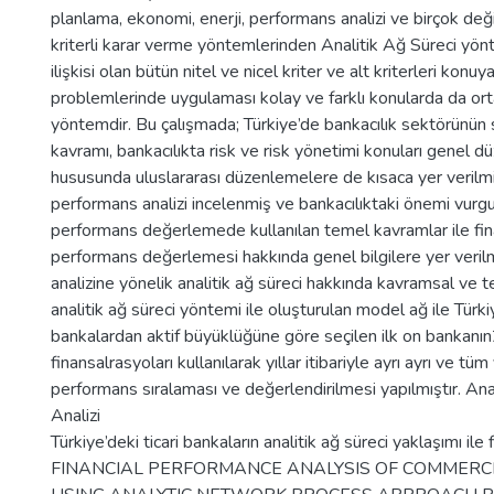
planlama, ekonomi, enerji, performans analizi ve birçok deği
kriterli karar verme yöntemlerinden Analitik Ağ Süreci yö
ilişkisi olan bütün nitel ve nicel kriter ve alt kriterleri kon
problemlerinde uygulaması kolay ve farklı konularda da ort
yöntemdir. Bu çalışmada; Türkiye’de bankacılık sektörünün s
kavramı, bankacılıkta risk ve risk yönetimi konuları genel d
hususunda uluslararası düzenlemelere de kısaca yer verilm
performans analizi incelenmiş ve bankacılıktaki önemi vurgu
performans değerlemede kullanılan temel kavramlar ile fin
performans değerlemesi hakkında genel bilgilere yer verilmi
analizine yönelik analitik ağ süreci hakkında kavramsal ve te
analitik ağ süreci yöntemi ile oluşturulan model ağ ile Türki
bankalardan aktif büyüklüğüne göre seçilen ilk on bankanı
finansalrasyoları kullanılarak yıllar itibariyle ayrı ayrı ve tüm
performans sıralaması ve değerlendirilmesi yapılmıştır. An
Analizi
Türkiye’deki ticari bankaların analitik ağ süreci yaklaşımı il
FINANCIAL PERFORMANCE ANALYSIS OF COMMERCI