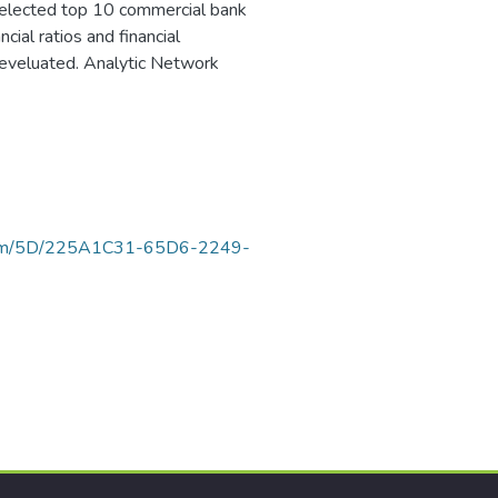
selected top 10 commercial bank
ial ratios and financial
 eveluated. Analytic Network
luortam/5D/225A1C31-65D6-2249-