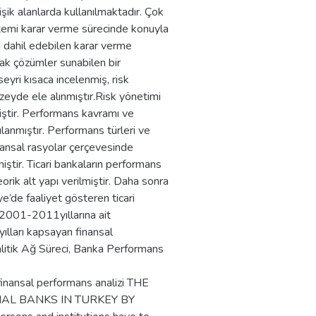
şik alanlarda kullanılmaktadır. Çok
ntemi karar verme sürecinde konuyla
uya dahil edebilen karar verme
ak çözümler sunabilen bir
eyri kısaca incelenmiş, risk
üzeyde ele alınmıştır.Risk yönetimi
iştir. Performans kavramı ve
lanmıştır. Performans türleri ve
ansal rasyolar çerçevesinde
ştir. Ticari bankaların performans
orik alt yapı verilmiştir. Daha sonra
ye’de faaliyet gösteren ticari
n2001-2011yıllarına ait
 yılları kapsayan finansal
alitik Ağ Süreci, Banka Performans
e finansal performans analizi THE
AL BANKS IN TURKEY BY