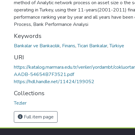
method of Analytic network process on asset size o the 
operating in Turkey, using their 11-years(2001-2011) financ
performance ranking year by year and all years have been
Process, Bank Performance Analysi
Keywords
Bankalar ve Bankacılık
,
Finans
,
Ticari Bankalar
,
Türkiye
URI
https://katalog.marmara.edu.tr/veriler/yordambt/cok
AADB-54654B7F3521.pdf
https://hdl.handle.net/11424/199052
Collections
Tezler
Full item page