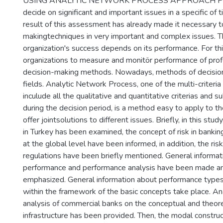
USING ANALYTIC NETWORK PROCESS APPROACH Persons
decide on significant and important issues in a specific of 
result of this assessment has already made it necessary t
makingtechniques in very important and complex issues. Th
organization's success depends on its performance. For this
organizations to measure and monitör performance of profes
decision-making methods. Nowadays, methods of decision
fields. Analytic Network Process, one of the multi-criter
inculude all the qualitative and quantitative criterias and s
during the decision period, is a method easy to apply to t
offer jointsolutions to different issues. Briefly, in this stu
in Turkey has been examined, the concept of risk in banki
at the global level have been informed, in addition, the r
regulations have been briefly mentioned. General informat
performance and performance analysis have been made ​​a
emphasized. General information about performance types
within the framework of the basic concepts take place. An
analysis of commercial banks on the conceptual and theore
infrastructure has been provided. Then, the modal constr