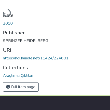
Loading...
Date
2010
Publisher
SPRINGER HEIDELBERG
URI
https://hdl.handle.net/11424/224881
Collections
Araştırma Çıktıları
Full item page