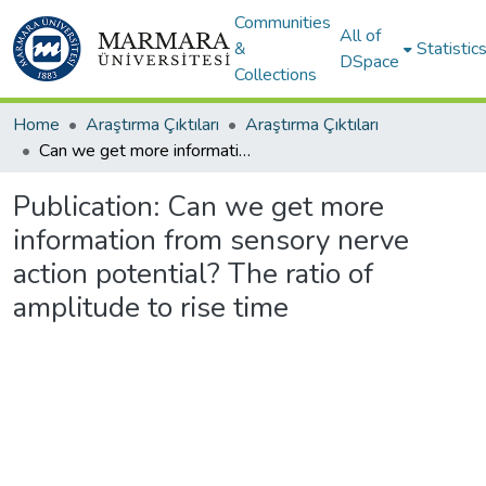
Communities
All of
&
Statistic
DSpace
Collections
Home
Araştırma Çıktıları
Araştırma Çıktıları
Can we get more information from sensory nerve action potential? The ratio of amplitude to rise time
Publication:
Can we get more
information from sensory nerve
action potential? The ratio of
amplitude to rise time