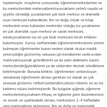
toplanmıştır. Araştırma sonucunda, öğrenmemerkezlerinin ve
bu merkezlerdeki materyallerin/oyuncakların yeterli sayıda ve
çeşitte olmadığı; çocuklarınen çok blok merkezi ve dramatik
oyun merkezini kullandıkları; fen ve doğa, müzik ve kitap
merkezinin enaz kullanılan merkezler olduğu; kız çocuklarının
en çok dramatik oyun merkezi ve sanat merkezini,
erkekçocuklarının ise en çok blok merkezini tercih ettikleri
bulunmuştur. Ayrıca, sınıflarındaki öğrenmemerkezlerini yeterli
bulmayan öğretmenler bunun nedeni olarak okulun maddi
yetersizliğini göstermiş vebunun için kendilerinin sınıfa evden
materyal/oyuncak getirdiklerini ya da satın aldıklarını, bazen
merkezlerideğiştirdiklerini ya da velilerden destek istediklerini
belirtmişlerdir. Bununla birlikte, öğretmenler serbestoyun
zamanında öğretmenin alması gereken rol olarak en çok
sırasıyla gözlemci, rehber/yönlendirici,izleyici rollerini, en az ise
katılımcı rolünü belirtmişlerdir. Bu bulgular ışığında, öğrenme
merkezlerininçocukların ihtiyaç ve ilgilerine göre düzenlenmesi
ve esnek ve uyarlanabilir olması, merkezlere 2-4 haftadabir
yeni materyallerin eklenmesi, fen ve doğa ve matematik