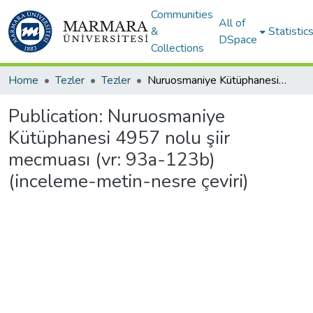
Communities
All of
&
Statistic
DSpace
Collections
Home
Tezler
Tezler
Nuruosmaniye Kütüphanesi 4957 nolu şiir mecmuası (vr: 93a-123b) (inceleme-metin-nesre çeviri)
Publication:
Nuruosmaniye
Kütüphanesi 4957 nolu şiir
mecmuası (vr: 93a-123b)
(inceleme-metin-nesre çeviri)