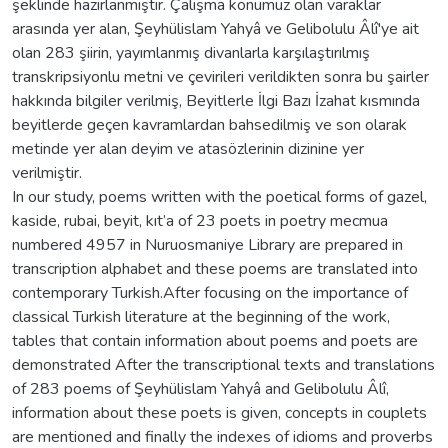
şeklinde hazırlanmıştır. Çalışma konumuz olan varaklar
arasında yer alan, Şeyhülislam Yahyâ ve Gelibolulu Âlî'ye ait
olan 283 şiirin, yayımlanmış divanlarla karşılaştırılmış
transkripsiyonlu metni ve çevirileri verildikten sonra bu şairler
hakkında bilgiler verilmiş, Beyitlerle İlgi Bazı İzahat kısmında
beyitlerde geçen kavramlardan bahsedilmiş ve son olarak
metinde yer alan deyim ve atasözlerinin dizinine yer
verilmiştir.
In our study, poems written with the poetical forms of gazel,
kaside, rubai, beyit, kıt’a of 23 poets in poetry mecmua
numbered 4957 in Nuruosmaniye Library are prepared in
transcription alphabet and these poems are translated into
contemporary Turkish.After focusing on the importance of
classical Turkish literature at the beginning of the work,
tables that contain information about poems and poets are
demonstrated After the transcriptional texts and translations
of 283 poems of Şeyhülislam Yahyâ and Gelibolulu Âlî,
information about these poets is given, concepts in couplets
are mentioned and finally the indexes of idioms and proverbs