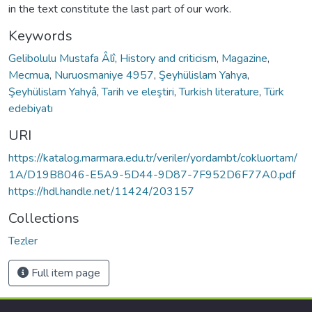
in the text constitute the last part of our work.
Keywords
Gelibolulu Mustafa Âlî
,
History and criticism
,
Magazine
,
Mecmua
,
Nuruosmaniye 4957
,
Şeyhülislam Yahya
,
Şeyhülislam Yahyâ
,
Tarih ve eleştiri
,
Turkish literature
,
Türk
edebiyatı
URI
https://katalog.marmara.edu.tr/veriler/yordambt/cokluortam/
1A/D19B8046-E5A9-5D44-9D87-7F952D6F77A0.pdf
https://hdl.handle.net/11424/203157
Collections
Tezler
Full item page