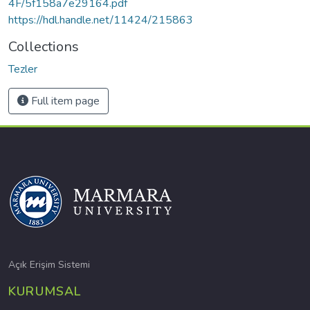
4F/5f158a7e29164.pdf
https://hdl.handle.net/11424/215863
Collections
Tezler
Full item page
Açık Erişim Sistemi
KURUMSAL