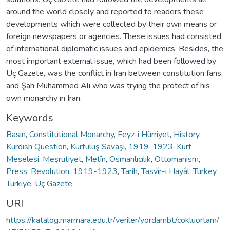
around the world closely and reported to readers these
developments which were collected by their own means or
foreign newspapers or agencies. These issues had consisted
of international diplomatic issues and epidemics. Besides, the
most important external issue, which had been followed by
Üç Gazete, was the conflict in Iran between constitution fans
and Şah Muhammed Ali who was trying the protect of his
own monarchy in Iran.
Keywords
Basın
,
Constitutional Monarchy
,
Feyz-i Hürriyet
,
History
,
Kurdish Question
,
Kurtuluş Savaşı, 1919-1923
,
Kürt
Meselesi
,
Meşrutiyet
,
Metîn
,
Osmanlıcılık
,
Ottomanism
,
Press
,
Revolution, 1919-1923
,
Tarih
,
Tasvîr-i Hayâl
,
Turkey
,
Türkiye
,
Üç Gazete
URI
https://katalog.marmara.edu.tr/veriler/yordambt/cokluortam/