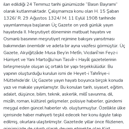
ilan edildiği 24 Temmuz tarihi günümüzde “Basın Bayramı”
olarak kutlanmaktadır. Çalışmamıza konu olan H. 15 Şaban
1326/ R. 29 Ağustos 1324/ M. 11 Eylül 1908 tarihinde
yayımlanmaya başlanan Üç Gazete on yedi günlük yayın
hayatında II. Meşrutiyet döneminin matbuat hayatını ve
Osmanlı basınının meşrutiyet rejimine bakışını yansıtması
bakımından önemlidir ve adeta bir ayna vazifesi görmüştür. Üç
Gazete, Akyiğitzâde Musa Bey’in Metîn, Vicdanî’nin Feyz-i
Hürriyet ve Yani Martoğlu’nun Tasvîr-i Hayâl gazetelerinin
birleşmesiyle oluşan üç ortaklı bir yapı teşekkülüdür. Bu
yapının oluşturduğu kurulun ismi de Heyet-i Tahrîriye-i
Müttehide’dir. Üç Gazete yayın hayatı boyunca birçok konuda
yazı ve makale yayınlamıştır. Bu konuları tarih, siyaset, eğitim,
adalet, düşünce, bilim, teknik, askerlik, millî savunma, dil,
mizâh, roman, kültürel gelişmeler, polisiye haberler, gündemi
meşgul eden güncel haberler vb. oluşturmuştur. Özellikle ülke
içerisinde haber mahiyeti teşkil edecek her konu ilgiyle takip
edilmiş, okurlara ulaştırılmıştır. Gazetede yıllar önce filizlenen,
günümüzde de sıkıntı olarak devam etmekte olan Kürt