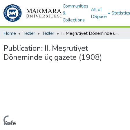
Communities
All of
&
Statistic
DSpace
Collections
Home
Tezler
Tezler
II. Meşrutiyet Döneminde üç gazete (1908)
Publication:
II. Meşrutiyet
Döneminde üç gazete (1908)
Loading...
Date