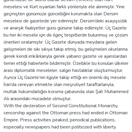
meselesi ve Kürt isyanları farklı yönleriyle ele alınmıştır. Yine
geçmişten günümüze güncelliğini korumakta olan Dersim
meselesi de gazetede yer edinmiştir. Dersim’deki asayişsizlik
ve anarşik faaliyetler günü gününe takip edilmiştir. Üç Gazete
bu her iki mesele için de ilginç tespitlerde bulunmuş ve çözüm
önerileri sıralamıştır. Üç Gazete dünyada meydana gelen
gelişmeleri de sıkı sıkıya takip etmiş, bu gelişmeleri okurlarına
gerek kendi imkânlarıyla gerek yabancı gazete ve ajanslardan
temin ettiği haberlerle bildirmiştir. Özellikle bu konuları ülkeler
arası diplomatik meseleler, salgın hastalıklar oluşturmuştur.
Ayrıca Üç Gazete’nin ilgiyle takip ettiği en önemli dış mesele
İran’da cereyan etmekte olan meşrutiyet taraftarlarıyla,
mutlak hükümdarlığını koruma çabasında olan Şah Muhammed
Ali arasındaki mücadele olmuştur.
With the decleration of Second Constitutional Monarchy,
cencorship against the Ottoman press had ended in Ottoman
Empire. Press activities peaked, periodical publications,
especially newspapers had been politicized with liberty