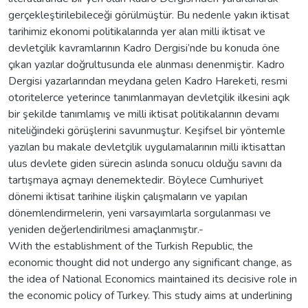
gerçekleştirilebileceği görülmüştür. Bu nedenle yakın iktisat
tarihimiz ekonomi politikalarında yer alan milli iktisat ve
devletçilik kavramlarının Kadro Dergisi’nde bu konuda öne
çıkan yazılar doğrultusunda ele alınması denenmiştir. Kadro
Dergisi yazarlarından meydana gelen Kadro Hareketi, resmi
otoritelerce yeterince tanımlanmayan devletçilik ilkesini açık
bir şekilde tanımlamış ve milli iktisat politikalarının devamı
niteliğindeki görüşlerini savunmuştur. Keşifsel bir yöntemle
yazılan bu makale devletçilik uygulamalarının milli iktisattan
ulus devlete giden sürecin aslında sonucu olduğu savını da
tartışmaya açmayı denemektedir. Böylece Cumhuriyet
dönemi iktisat tarihine ilişkin çalışmaların ve yapılan
dönemlendirmelerin, yeni varsayımlarla sorgulanması ve
yeniden değerlendirilmesi amaçlanmıştır.-
With the establishment of the Turkish Republic, the
economic thought did not undergo any significant change, as
the idea of National Economics maintained its decisive role in
the economic policy of Turkey. This study aims at underlining