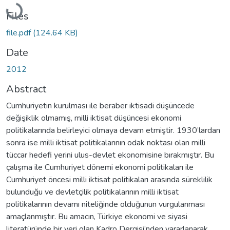
Loading...
Files
file.pdf
(124.64 KB)
Date
2012
Abstract
Cumhuriyetin kurulması ile beraber iktisadi düşüncede
değişiklik olmamış, milli iktisat düşüncesi ekonomi
politikalarında belirleyici olmaya devam etmiştir. 1930’lardan
sonra ise milli iktisat politikalarının odak noktası olan milli
tüccar hedefi yerini ulus-devlet ekonomisine bırakmıştır. Bu
çalışma ile Cumhuriyet dönemi ekonomi politikaları ile
Cumhuriyet öncesi milli iktisat politikaları arasında süreklilik
bulunduğu ve devletçilik politikalarının milli iktisat
politikalarının devamı niteliğinde olduğunun vurgulanması
amaçlanmıştır. Bu amacın, Türkiye ekonomi ve siyasi
literatüründe bir yeri olan Kadro Dergisi’nden yararlanarak