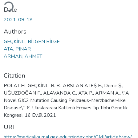
ding...
Date
2021-09-18
Authors
GEÇKİNLİ, BİLGEN BİLGE
ATA, PINAR
ARMAN, AHMET
Citation
POLAT H., GEÇKİNLİ B. B., ARSLAN ATEŞ E., Demir Ş.,
UĞUZDOĞAN F., ALAVANDA C., ATA P., ARMAN A., \"A
Novel GJC2 Mutation Causing Pelizaeus-Merzbacher-like
Disease\", 6. Uluslararası Katılımlı Erciyes Tıp Tıbbi Genetik
Kongresi, 16 Eylül 2021
URI
https://medicaljournal.gazi.edu.tr/index.php/GMJ/article/view/