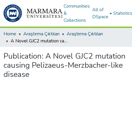
Communities
All of
&
Statistic
DSpace
Collections
Home
Araştırma Çıktıları
Araştırma Çıktıları
A Novel GJC2 mutation causing Pelizaeus-Merzbacher-like disease
Publication:
A Novel GJC2 mutation
causing Pelizaeus-Merzbacher-like
disease