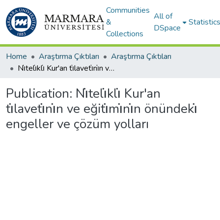
Communities
All of
&
Statistic
DSpace
Collections
Home
Araştırma Çıktıları
Araştırma Çıktıları
Ni̇teli̇kli̇ Kur'an ti̇laveti̇ni̇n ve eğiti̇mi̇ni̇n önündeki̇ engeller ve çözüm yolları
Publication:
Ni̇teli̇kli̇ Kur'an
ti̇laveti̇ni̇n ve eğiti̇mi̇ni̇n önündeki̇
engeller ve çözüm yolları