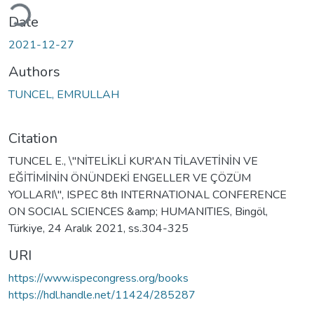
ding...
Date
2021-12-27
Authors
TUNCEL, EMRULLAH
Citation
TUNCEL E., \"NİTELİKLİ KUR'AN TİLAVETİNİN VE
EĞİTİMİNİN ÖNÜNDEKİ ENGELLER VE ÇÖZÜM
YOLLARI\", ISPEC 8th INTERNATIONAL CONFERENCE
ON SOCIAL SCIENCES &amp; HUMANITIES, Bingöl,
Türkiye, 24 Aralık 2021, ss.304-325
URI
https://www.ispecongress.org/books
https://hdl.handle.net/11424/285287