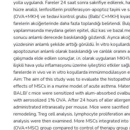
yolla uygulandı. Fareler 24 saat sonra sakrifiye edilerek, 
hücre analizi, lenfositlerin proliferasyon-apoptoz tayini ve si
(OVA+MKH) ve tedavi kontrol grubu (Balb/ C+MKH) kıyasl
farelerin akciğerlerinde daha fazla toplandığı belirlendi. Bu
yapılanmasında meydana gelen epitel, düz kas ve bazal 
sonucu anlamlı derecede baskılandığı gözlendi. Ayrıca akciğ
yüzdesinin anlamlı şekilde arttığı görüldü. İn vitro koşullar
apoptozunun anlamlı olarak baskılandığı ve canlılık oranını a
çalışmada elde edilen sonuçlar, i.n. olarak uygulanan MKH’le
ilişkili hava yolu inflamasyonu üzerine iyileştirici etkiler sağ
farelerde in vivo ve in vitro koşullarda immünmodülasyon etk
Aim: The aim of this study was to evaluate the histopat
effects of MSCs in a murine model of acute asthma. Materi
BALB/ c mice were sensitized with alum-absorbed ovalb
with aerosolized 1% OVA. After 24 hours of aller aller
administrated intranasally per mouse. Mice were sacrified 
remodeling, Treg cell analysis, lymphocyte proliferation a
analysis were then examined. More MSCs integrated into t
(OVA+MSC) group compared to control of therapy group (B