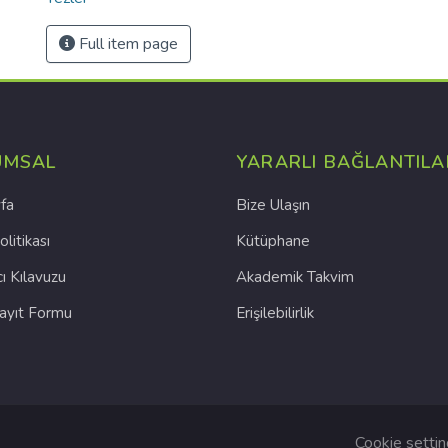
Full item page
UMSAL
YARARLI BAĞLANTILA
fa
Bize Ulaşın
olitikası
Kütüphane
cı Kılavuzu
Akademik Takvim
Kayıt Formu
Erişilebilirlik
Cookie setti