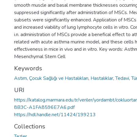
smooth muscle and basal membrane thicknesses occurring
suppressed significantly after administration of MSCs. Me
subsets were significantly enhanced. Application of MSCs
and increased viability of lung lymphocyte cells in vitro. 
i.n. administration of MSCs provide a benefical effect to 
related with acute asthma murine model, and these cell
effectiveness in mice in vivo and in vitro. Key words: As
Mesenchymal Stem Cell
Keywords
Astım
,
Çocuk Sağlığı ve Hastalıkları
,
Hastalıklar
,
Tedavi
,
Tü
URI
https://katalog.marmara.edu.tr/veriler/yordambt/cok
8B3C-A1FA8596E7A6.pdf
https://hdl.handle.net/11424/199213
Collections
Tezler