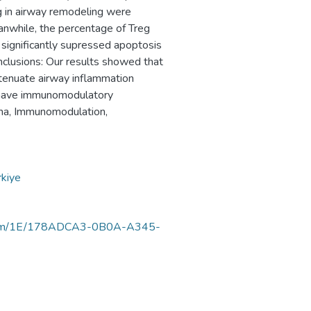
 in airway remodeling were
anwhile, the percentage of Treg
 significantly supressed apoptosis
Conclusions: Our results showed that
attenuate airway inflammation
s have immunomodulatory
thma, Immunomodulation,
rkiye
luortam/1E/178ADCA3-0B0A-A345-