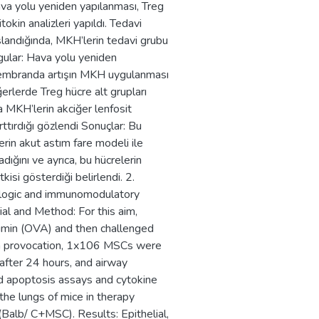
hava yolu yeniden yapılanması, Treg
tokin analizleri yapıldı. Tedavi
andığında, MKH’lerin tedavi grubu
lgular: Hava yolu yeniden
membranda artışın MKH uygulanması
erlerde Treg hücre alt grupları
da MKH’lerin akciğer lenfosit
rttırdığı gözlendi Sonuçlar: Bu
rin akut astım fare modeli ile
ladığını ve ayrıca, bu hücrelerin
isi gösterdiği belirlendi. 2.
hologic and immunomodulatory
al and Method: For this aim,
umin (OVA) and then challenged
gen provocation, 1x106 MSCs were
after 24 hours, and airway
nd apoptosis assays and cytokine
he lungs of mice in therapy
alb/ C+MSC). Results: Epithelial,