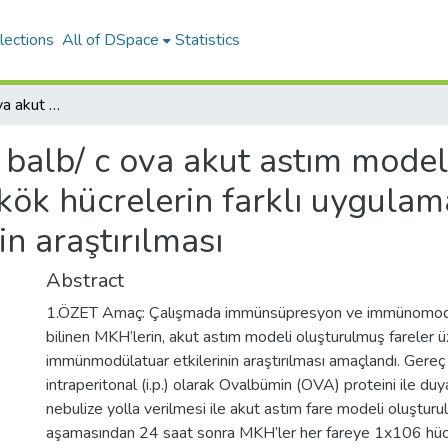
lections
All of DSpace
Statistics
Deneysel balb/ c ova akut astım modelinde fare kemik iliği kaynaklı mezenkimal kök hücrelerin farklı uygulama yollarının astım modeli üzerine etkisinin araştırılması
balb/ c ova akut astım modeli
ök hücrelerin farklı uygulama
in araştırılması
Abstract
1.ÖZET Amaç: Çalışmada immünsüpresyon ve immünomodü
bilinen MKH’lerin, akut astım modeli oluşturulmuş fareler ü
immünmodülatuar etkilerinin araştırılması amaçlandı. Gereç
intraperitonal (i.p.) olarak Ovalbümin (OVA) proteini ile du
nebulize yolla verilmesi ile akut astım fare modeli oluştur
aşamasından 24 saat sonra MKH’ler her fareye 1x106 hücre o