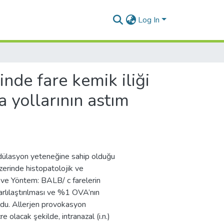
Log In
nde fare kemik iliği
 yollarının astım
lasyon yeteneğine sahip olduğu
zerinde histopatolojik ve
 ve Yöntem: BALB/ c farelerin
yarlılaştırılması ve %1 OVA’nın
uldu. Allerjen provokasyon
lacak şekilde, intranazal (i.n.)