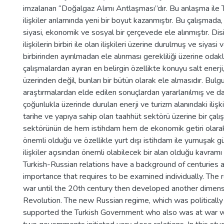
imzalanan “Doğalgaz Alımı Antlaşması”dır. Bu anlaşma ile T
ilişkiler anlamında yeni bir boyut kazanmıştır. Bu çalışmada, 
siyasi, ekonomik ve sosyal bir çerçevede ele alınmıştır. Disipl
ilişkilerin birbiri ile olan ilişkileri üzerine durulmuş ve siya
birbirinden ayırılmadan ele alınması gerekliliği üzerine odakl
çalışmalardan ayıran en belirgin özellikte konuyu salt enerji,
üzerinden değil, bunları bir bütün olarak ele almasıdır. Bul
araştırmalardan elde edilen sonuçlardan yararlanılmış ve d
çoğunlukla üzerinde durulan enerji ve turizm alanındaki ilişk
tarihe ve yapıya sahip olan taahhüt sektörü üzerine bir çal
sektörünün de hem istihdam hem de ekonomik getiri olarak 
önemli olduğu ve özellikle yurt dışı istihdam ile yumuşak g
ilişkiler açısından önemli olabilecek bir alan olduğu kavram
Turkish-Russian relations have a background of centuries 
importance that requires to be examined individually. The r
war until the 20th century then developed another dimen
Revolution. The new Russian regime, which was politically
supported the Turkish Government who also was at war w