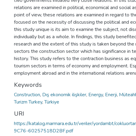
two governments initiated very close relations. In this stu
relations are examined in political, economical and social a
point of view, these relations are examined in regard to th
focused on the necessity of discussing the political and 
this study unique is its aim to examine the subject, not di
individually but as a whole. In findings, this study benefi
research and the extent of this study is taken beyond the 
sectors the construction sector which has significance in 
history. This study refers to the contraction business as e
tourism sectors in terms of economy and employment. Espe
employment abroad and in the international relations aren
Keywords
Construction
,
Dış ekonomik ilişkiler
,
Energy
,
Enerji
,
Müteahh
Turizm Turkey
,
Türkiye
URI
https://katalog.marmara.edu.tr/veriler/yordambt/cok
9C76-60257518D2BF.pdf