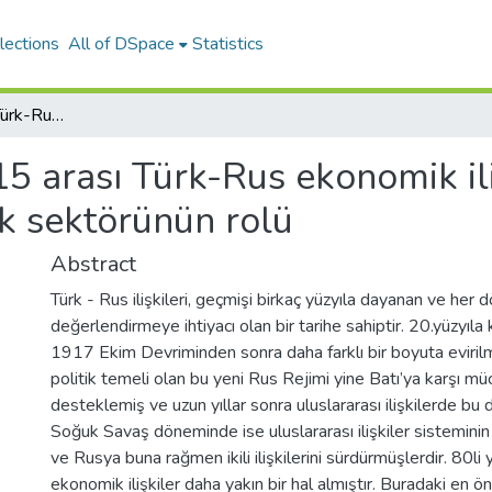
lections
All of DSpace
Statistics
1991-2015 arası Türk-Rus ekonomik ilişkileri ve bu ilişkilerde müteahhitlik sektörünün rolü
 arası Türk-Rus ekonomik ili
ik sektörünün rolü
Abstract
Türk - Rus ilişkileri, geçmişi birkaç yüzyıla dayanan ve her 
değerlendirmeye ihtiyacı olan bir tarihe sahiptir. 20.yüzyıla 
1917 Ekim Devriminden sonra daha farklı bir boyuta evirilmi
politik temeli olan bu yeni Rus Rejimi yine Batı’ya karşı 
desteklemiş ve uzun yıllar sonra uluslararası ilişkilerde bu de
Soğuk Savaş döneminde ise uluslararası ilişkiler sisteminin 
ve Rusya buna rağmen ikili ilişkilerini sürdürmüşlerdir. 80li y
ekonomik ilişkiler daha yakın bir hal almıştır. Buradaki en