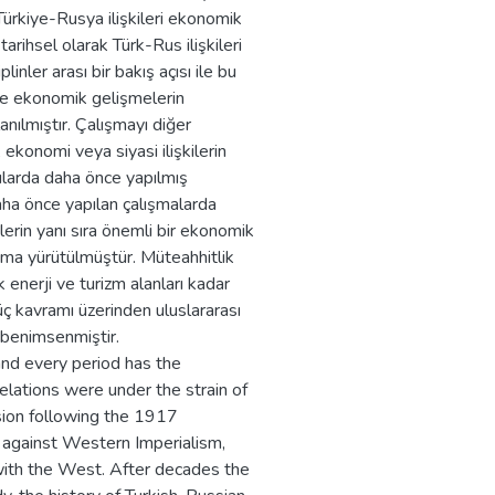
ürkiye-Rusya ilişkileri ekonomik
tarihsel olarak Türk-Rus ilişkileri
inler arası bir bakış açısı ile bu
si ve ekonomik gelişmelerin
anılmıştır. Çalışmayı diğer
 ekonomi veya siyasi ilişkilerin
gularda daha önce yapılmış
aha önce yapılan çalışmalarda
ilerin yanı sıra önemli bir ekonomik
ışma yürütülmüştür. Müteahhitlik
enerji ve turizm alanları kadar
üç kavramı üzerinden uluslararası
ı benimsenmiştir.
and every period has the
elations were under the strain of
sion following the 1917
 against Western Imperialism,
ith the West. After decades the