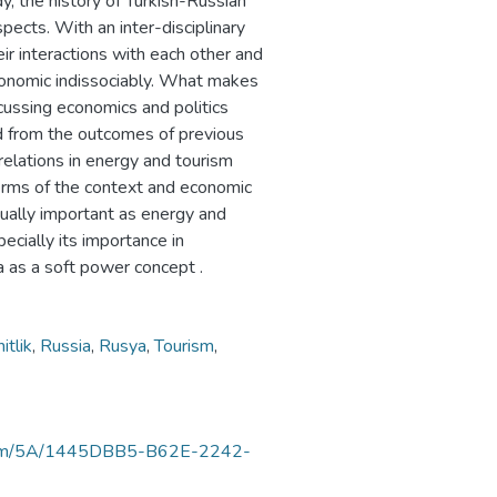
dy, the history of Turkish-Russian
spects. With an inter-disciplinary
eir interactions with each other and
economic indissociably. What makes
scussing economics and politics
ted from the outcomes of previous
relations in energy and tourism
terms of the context and economic
qually important as energy and
cially its importance in
a as a soft power concept .
itlik
,
Russia
,
Rusya
,
Tourism
,
luortam/5A/1445DBB5-B62E-2242-