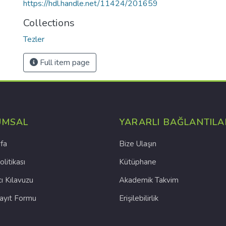
https://hdl.handle.net/11424/201659
Collections
Tezler
Full item page
UMSAL
YARARLI BAĞLANTILA
fa
Bize Ulaşın
olitikası
Kütüphane
cı Kılavuzu
Akademik Takvim
Kayıt Formu
Erişilebilirlik