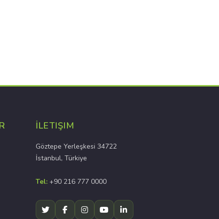
R
İLETIŞIM
Göztepe Yerleşkesi 34722
İstanbul, Türkiye
Tel:
+90 216 777 0000