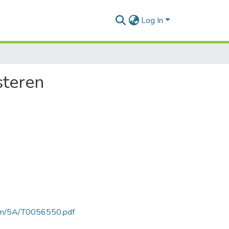
Log In
steren
rtam/5A/T0056550.pdf