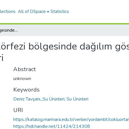
lections
All of DSpace
Statistics
Gökova Körfezi bölgesinde dağılım gösteren opisthobranchia türleri
örfezi bölgesinde dağılım gö
i
Abstract
unknown
Keywords
Deniz Tavşanı_Su Ürünleri
,
Su Ürünleri
URI
https://katalog.marmara.edu.tr/veriler/yordambt/cokluo
https://hdl.handle.net/11424/214308