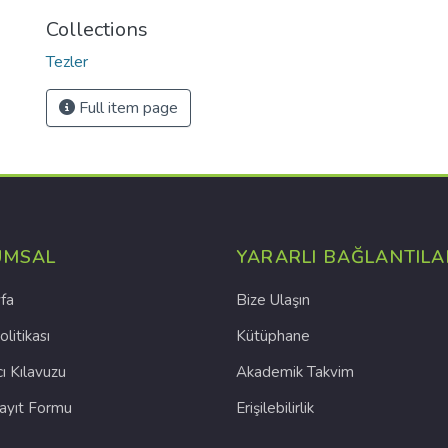
Collections
Tezler
Full item page
UMSAL
YARARLI BAĞLANTILA
fa
Bize Ulaşın
olitikası
Kütüphane
cı Kılavuzu
Akademik Takvim
Kayıt Formu
Erişilebilirlik