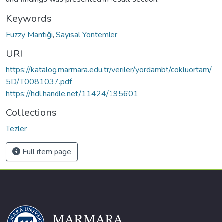
Keywords
Fuzzy Mantığı
,
Sayısal Yöntemler
URI
https://katalog.marmara.edu.tr/veriler/yordambt/cokluortam/
5D/T0081037.pdf
https://hdl.handle.net/11424/195601
Collections
Tezler
Full item page