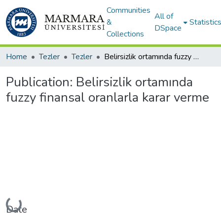
Communities
All of
&
Statistic
DSpace
Collections
Home
Tezler
Tezler
Belirsizlik ortamında fuzzy finansal oranlarla karar verme
Publication:
Belirsizlik ortamında
fuzzy finansal oranlarla karar verme
Loading...
Date