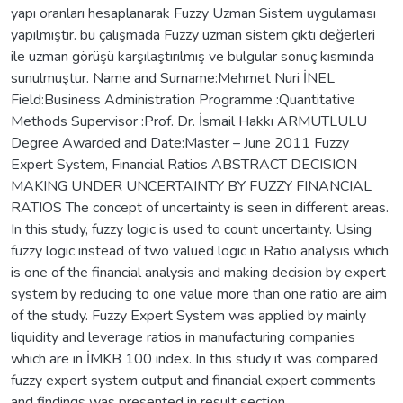
yapı oranları hesaplanarak Fuzzy Uzman Sistem uygulaması
yapılmıştır. bu çalışmada Fuzzy uzman sistem çıktı değerleri
ile uzman görüşü karşılaştırılmış ve bulgular sonuç kısmında
sunulmuştur. Name and Surname:Mehmet Nuri İNEL
Field:Business Administration Programme :Quantitative
Methods Supervisor :Prof. Dr. İsmail Hakkı ARMUTLULU
Degree Awarded and Date:Master – June 2011 Fuzzy
Expert System, Financial Ratios ABSTRACT DECISION
MAKING UNDER UNCERTAINTY BY FUZZY FINANCIAL
RATIOS The concept of uncertainty is seen in different areas.
In this study, fuzzy logic is used to count uncertainty. Using
fuzzy logic instead of two valued logic in Ratio analysis which
is one of the financial analysis and making decision by expert
system by reducing to one value more than one ratio are aim
of the study. Fuzzy Expert System was applied by mainly
liquidity and leverage ratios in manufacturing companies
which are in İMKB 100 index. In this study it was compared
fuzzy expert system output and financial expert comments
and findings was presented in result section.