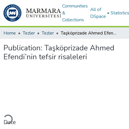
Communities
All of
&
Statistic
DSpace
Collections
Home
Tezler
Tezler
Taşköprizade Ahmed Efendi’nin tefsir risaleleri
Publication:
Taşköprizade Ahmed
Efendi’nin tefsir risaleleri
ading...
Date