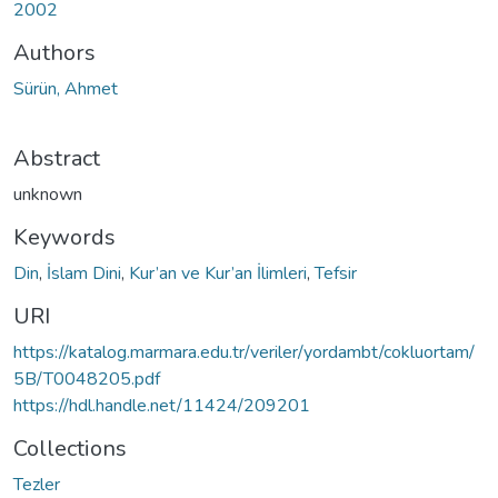
2002
Authors
Sürün, Ahmet
Abstract
unknown
Keywords
Din
,
İslam Dini
,
Kur’an ve Kur’an İlimleri
,
Tefsir
URI
https://katalog.marmara.edu.tr/veriler/yordambt/cokluortam/
5B/T0048205.pdf
https://hdl.handle.net/11424/209201
Collections
Tezler