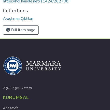
https://hdl.handle.net/11424/262708
Collections
Araştırma Çıktıları
Full item page
Açık Erişim Sistemi
KURUMSAL
Anasayfa