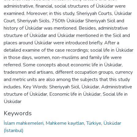
administrative, financial, social structures of Üsküdar were
examined. Moreover; in this study, Sheriyyah Courts, Üsküdar
Court, Sheriyyah Sicils, 750th Üsküdar Sheriyyah Sicil and
history of Üsküdar was mentioned. Besides, administrative
structure of Üsküdar and Üsküdar mentioned in the Sicil and
places around Üsküdar were introduced briefly. After a
detailed examine of the case recordings; social life in Üsküdar
in those days, women, non-muslims and family life were
referred. Some concepts about economic life in Üsküdar,
tradesmen and artisans, different occupation groups, currency
and metric units are also among the subjects that this study
includes. Key Words: Sheriyyah Sicil, Üsküdar, Administrative
structure of Üsküdar, Economic life in Üsküdar, Social life in
Üsküdar
Keywords
İslam mahkemeleri
,
Mahkeme kayıtları
,
Türkiye
,
Üsküdar
(İstanbul)