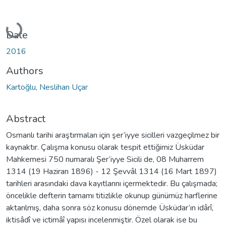
Loading...
Date
2016
Authors
Kartoğlu, Neslihan Uçar
Abstract
Osmanlı tarihi araştırmaları için şer‘iyye sicilleri vazgeçilmez bir
kaynaktır. Çalışma konusu olarak tespit ettiğimiz Üsküdar
Mahkemesi 750 numaralı Şer‘iyye Sicili de, 08 Muharrem
1314 (19 Haziran 1896) - 12 Şevvâl 1314 (16 Mart 1897)
tarihleri arasındaki dava kayıtlarını içermektedir. Bu çalışmada;
öncelikle defterin tamamı titizlikle okunup günümüz harflerine
aktarılmış, daha sonra söz konusu dönemde Üsküdar’ın idârî,
iktisâdî ve ictimâî yapısı incelenmiştir. Özel olarak ise bu