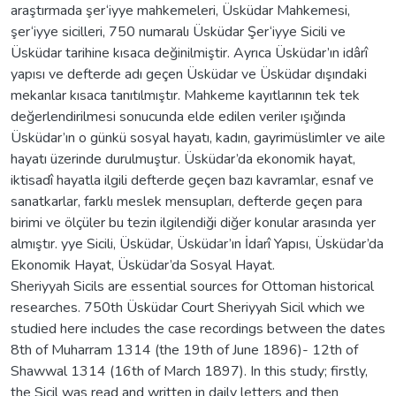
araştırmada şer‘iyye mahkemeleri, Üsküdar Mahkemesi,
şer‘iyye sicilleri, 750 numaralı Üsküdar Şer‘iyye Sicili ve
Üsküdar tarihine kısaca değinilmiştir. Ayrıca Üsküdar’ın idârî
yapısı ve defterde adı geçen Üsküdar ve Üsküdar dışındaki
mekanlar kısaca tanıtılmıştır. Mahkeme kayıtlarının tek tek
değerlendirilmesi sonucunda elde edilen veriler ışığında
Üsküdar’ın o günkü sosyal hayatı, kadın, gayrimüslimler ve aile
hayatı üzerinde durulmuştur. Üsküdar’da ekonomik hayat,
iktisadî hayatla ilgili defterde geçen bazı kavramlar, esnaf ve
sanatkarlar, farklı meslek mensupları, defterde geçen para
birimi ve ölçüler bu tezin ilgilendiği diğer konular arasında yer
almıştır. yye Sicili, Üsküdar, Üsküdar’ın İdarî Yapısı, Üsküdar’da
Ekonomik Hayat, Üsküdar’da Sosyal Hayat.
Sheriyyah Sicils are essential sources for Ottoman historical
researches. 750th Üsküdar Court Sheriyyah Sicil which we
studied here includes the case recordings between the dates
8th of Muharram 1314 (the 19th of June 1896)- 12th of
Shawwal 1314 (16th of March 1897). In this study; firstly,
the Sicil was read and written in daily letters and then