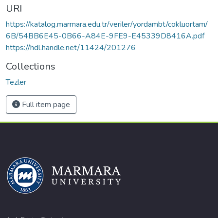
URI
https://katalog.marmara.edu.tr/veriler/yordambt/cokluortam/
6B/54BB6E45-0B66-A84E-9FE9-E45339D8416A.pdf
https://hdl.handle.net/11424/201276
Collections
Tezler
Full item page