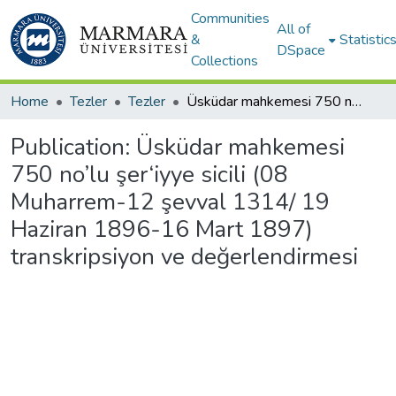
Communities
All of
&
Statistic
DSpace
Collections
Home
Tezler
Tezler
Üsküdar mahkemesi 750 no’lu şer‘iyye sicili (08 Muharrem-12 şevval 1314/ 19 Haziran 1896-16 Mart 1897) transkripsiyon ve değerlendirmesi
Publication:
Üsküdar mahkemesi
750 no’lu şer‘iyye sicili (08
Muharrem-12 şevval 1314/ 19
Haziran 1896-16 Mart 1897)
transkripsiyon ve değerlendirmesi