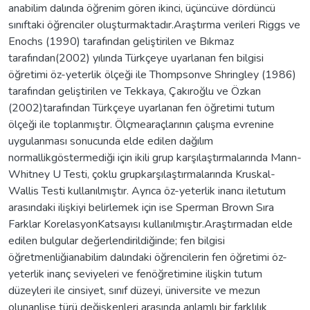
anabilim dalında öğrenim gören ikinci, üçüncüve dördüncü
sınıftaki öğrenciler oluşturmaktadır.Araştırma verileri Riggs ve
Enochs (1990) tarafından geliştirilen ve Bıkmaz
tarafından(2002) yılında Türkçeye uyarlanan fen bilgisi
öğretimi öz-yeterlik ölçeği ile Thompsonve Shringley (1986)
tarafından geliştirilen ve Tekkaya, Çakıroğlu ve Özkan
(2002)tarafından Türkçeye uyarlanan fen öğretimi tutum
ölçeği ile toplanmıştır. Ölçmearaçlarının çalışma evrenine
uygulanması sonucunda elde edilen dağılım
normallikgöstermediği için ikili grup karşılaştırmalarında Mann-
Whitney U Testi, çoklu grupkarşılaştırmalarında Kruskal-
Wallis Testi kullanılmıştır. Ayrıca öz-yeterlik inancı iletutum
arasındaki ilişkiyi belirlemek için ise Sperman Brown Sıra
Farklar KorelasyonKatsayısı kullanılmıştır.Araştırmadan elde
edilen bulgular değerlendirildiğinde; fen bilgisi
öğretmenliğianabilim dalındaki öğrencilerin fen öğretimi öz-
yeterlik inanç seviyeleri ve fenöğretimine ilişkin tutum
düzeyleri ile cinsiyet, sınıf düzeyi, üniversite ve mezun
olunanlise türü değişkenleri arasında anlamlı bir farklılık