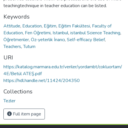
teachingtechnique in teacher education can be listed.
Keywords
Attitude
,
Education
,
Eğitim
,
Eğitim Fakültesi
,
Faculty of
Education
,
Fen Öğretimi
,
Istanbul
,
istanbul Science Teaching
,
Öğretmenler
,
Öz-yeterlik İnancı
,
Self-efficacy Belief
,
Teachers
,
Tutum
URI
https://katalog.marmara.edu.tr/veriler/yordambt/cokluortam/
4E/Betül ATEŞ.pdf
https://hdl.handle.net/11424/204350
Collections
Tezler
Full item page