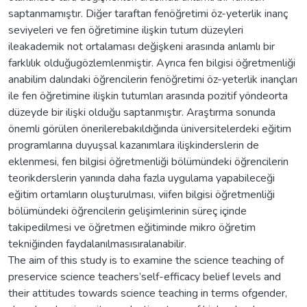
saptanmamıştır. Diğer taraftan fenöğretimi öz-yeterlik inanç
seviyeleri ve fen öğretimine ilişkin tutum düzeyleri
ileakademik not ortalaması değişkeni arasında anlamlı bir
farklılık olduğugözlemlenmiştir. Ayrıca fen bilgisi öğretmenliği
anabilim dalındaki öğrencilerin fenöğretimi öz-yeterlik inançları
ile fen öğretimine ilişkin tutumları arasında pozitif yöndeorta
düzeyde bir ilişki olduğu saptanmıştır. Araştırma sonunda
önemli görülen önerilerebakıldığında üniversitelerdeki eğitim
programlarına duyuşsal kazanımlara ilişkinderslerin de
eklenmesi, fen bilgisi öğretmenliği bölümündeki öğrencilerin
teorikderslerin yanında daha fazla uygulama yapabileceği
eğitim ortamların oluşturulması, viifen bilgisi öğretmenliği
bölümündeki öğrencilerin gelişimlerinin süreç içinde
takipedilmesi ve öğretmen eğitiminde mikro öğretim
tekniğinden faydalanılmasısıralanabilir.
The aim of this study is to examine the science teaching of
preservice science teachers’self-efficacy belief levels and
their attitudes towards science teaching in terms ofgender,