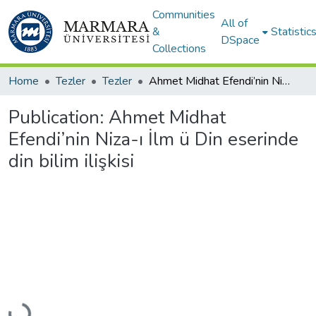
Communities
All of
&
Statistic
DSpace
Collections
Home
Tezler
Tezler
Ahmet Midhat Efendi’nin Niza-ı İlm ü Din eserinde din bilim ilişkisi
Publication:
Ahmet Midhat
Efendi’nin Niza-ı İlm ü Din eserinde
din bilim ilişkisi
Loading...