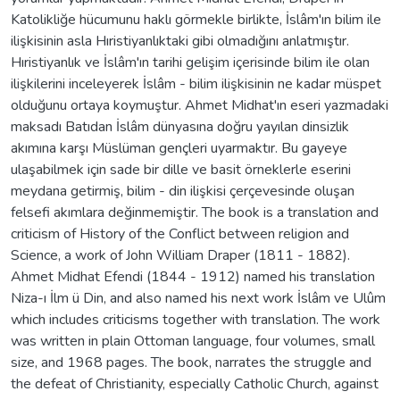
Katolikliğe hücumunu haklı görmekle birlikte, İslâm'ın bilim ile
ilişkisinin asla Hıristiyanlıktaki gibi olmadığını anlatmıştır.
Hıristiyanlık ve İslâm'ın tarihi gelişim içerisinde bilim ile olan
ilişkilerini inceleyerek İslâm - bilim ilişkisinin ne kadar müspet
olduğunu ortaya koymuştur. Ahmet Midhat'ın eseri yazmadaki
maksadı Batıdan İslâm dünyasına doğru yayılan dinsizlik
akımına karşı Müslüman gençleri uyarmaktır. Bu gayeye
ulaşabilmek için sade bir dille ve basit örneklerle eserini
meydana getirmiş, bilim - din ilişkisi çerçevesinde oluşan
felsefi akımlara değinmemiştir. The book is a translation and
criticism of History of the Conflict between religion and
Science, a work of John William Draper (1811 - 1882).
Ahmet Midhat Efendi (1844 - 1912) named his translation
Niza-ı İlm ü Din, and also named his next work İslâm ve Ulûm
which includes criticisms together with translation. The work
was written in plain Ottoman language, four volumes, small
size, and 1968 pages. The book, narrates the struggle and
the defeat of Christianity, especially Catholic Church, against