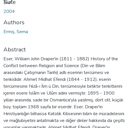
Date
2004
Authors
Ermiş, Sema
Abstract
Eser, William John Draper'in (1811 - 1882) History of the
Conflict between Religion and Science (Din ve Bilim
arasındaki Çatışmanın Tarihi) adlı eserinin tercümesi ve
tenkididir. Ahmet Midhat Efendi (1844 - 1912), eserin
tercümesine Nizâ-ı İlm ü Din, tercümesiyle birlikte tenkitlerini
içeren esere İslâm ve Ulûm adını vermiştir. 1895 - 1900
yılları arasında, sade bir Osmanlıca'yla yazılmış, dört cilt, küçük
boy, toplam 1968 sayfa bir eserdir. Eser, Draper'in
Hıristiyanlığın bilhassa Katolik Kilisesinin bilim ile mücadelesini
ve mağlubiyetini anlatmakta ve diğer dinler hakkında da çeşitli
yorumlar yapmaktadır. Ahmet Midhat Efendi, Draper'in