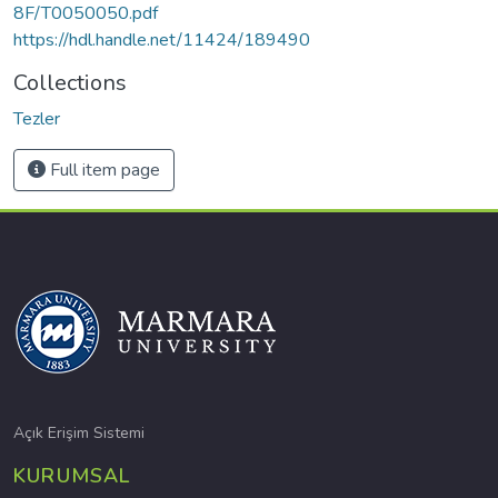
8F/T0050050.pdf
https://hdl.handle.net/11424/189490
Collections
Tezler
Full item page
Açık Erişim Sistemi
KURUMSAL