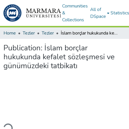
Communities
All of
&
Statistic
DSpace
Collections
Home
Tezler
Tezler
İslam borçlar hukukunda kefalet sözleşmesi ve günümüzdeki tatbikatı
Publication:
İslam borçlar
hukukunda kefalet sözleşmesi ve
günümüzdeki tatbikatı
ding...