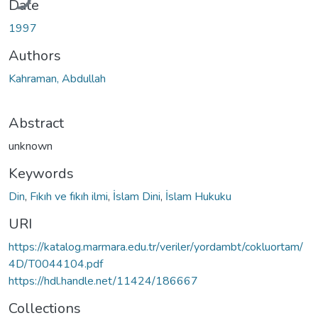
Date
1997
Authors
Kahraman, Abdullah
Abstract
unknown
Keywords
Din
,
Fıkıh ve fıkıh ilmi
,
İslam Dini
,
İslam Hukuku
URI
https://katalog.marmara.edu.tr/veriler/yordambt/cokluortam/
4D/T0044104.pdf
https://hdl.handle.net/11424/186667
Collections