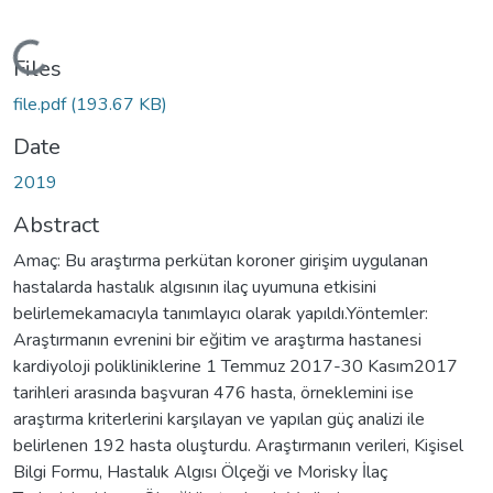
Loading...
Files
file.pdf
(193.67 KB)
Date
2019
Abstract
Amaç: Bu araştırma perkütan koroner girişim uygulanan
hastalarda hastalık algısının ilaç uyumuna etkisini
belirlemekamacıyla tanımlayıcı olarak yapıldı.Yöntemler:
Araştırmanın evrenini bir eğitim ve araştırma hastanesi
kardiyoloji polikliniklerine 1 Temmuz 2017-30 Kasım2017
tarihleri arasında başvuran 476 hasta, örneklemini ise
araştırma kriterlerini karşılayan ve yapılan güç analizi ile
belirlenen 192 hasta oluşturdu. Araştırmanın verileri, Kişisel
Bilgi Formu, Hastalık Algısı Ölçeği ve Morisky İlaç