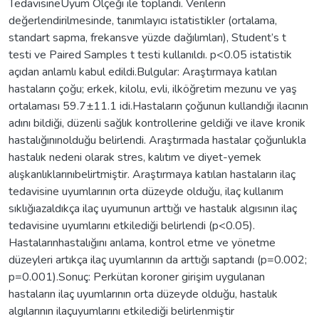
TedavisineUyum Ölçeği ile toplandı. Verilerin
değerlendirilmesinde, tanımlayıcı istatistikler (ortalama,
standart sapma, frekansve yüzde dağılımları), Student’s t
testi ve Paired Samples t testi kullanıldı. p<0.05 istatistik
açıdan anlamlı kabul edildi.Bulgular: Araştırmaya katılan
hastaların çoğu; erkek, kilolu, evli, ilköğretim mezunu ve yaş
ortalaması 59.7±11.1 idi.Hastaların çoğunun kullandığı ilacının
adını bildiği, düzenli sağlık kontrollerine geldiği ve ilave kronik
hastalığınınolduğu belirlendi. Araştırmada hastalar çoğunlukla
hastalık nedeni olarak stres, kalıtım ve diyet-yemek
alışkanlıklarınıbelirtmiştir. Araştırmaya katılan hastaların ilaç
tedavisine uyumlarının orta düzeyde olduğu, ilaç kullanım
sıklığıazaldıkça ilaç uyumunun arttığı ve hastalık algısının ilaç
tedavisine uyumlarını etkilediği belirlendi (p<0.05).
Hastalarınhastalığını anlama, kontrol etme ve yönetme
düzeyleri artıkça ilaç uyumlarının da arttığı saptandı (p=0.002;
p=0.001).Sonuç: Perkütan koroner girişim uygulanan
hastaların ilaç uyumlarının orta düzeyde olduğu, hastalık
algılarının ilaçuyumlarını etkilediği belirlenmiştir