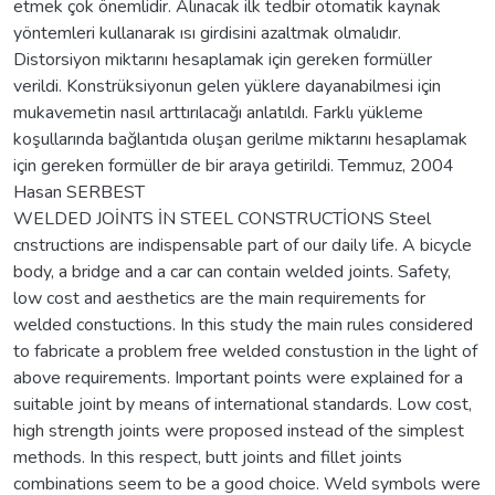
etmek çok önemlidir. Alınacak ilk tedbir otomatik kaynak
yöntemleri kullanarak ısı girdisini azaltmak olmalıdır.
Distorsiyon miktarını hesaplamak için gereken formüller
verildi. Konstrüksiyonun gelen yüklere dayanabilmesi için
mukavemetin nasıl arttırılacağı anlatıldı. Farklı yükleme
koşullarında bağlantıda oluşan gerilme miktarını hesaplamak
için gereken formüller de bir araya getirildi. Temmuz, 2004
Hasan SERBEST
WELDED JOİNTS İN STEEL CONSTRUCTİONS Steel
cnstructions are indispensable part of our daily life. A bicycle
body, a bridge and a car can contain welded joints. Safety,
low cost and aesthetics are the main requirements for
welded constuctions. In this study the main rules considered
to fabricate a problem free welded constustion in the light of
above requirements. Important points were explained for a
suitable joint by means of international standards. Low cost,
high strength joints were proposed instead of the simplest
methods. In this respect, butt joints and fillet joints
combinations seem to be a good choice. Weld symbols were