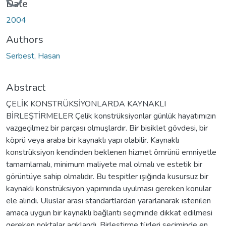
Loading...
Date
2004
Authors
Serbest, Hasan
Abstract
ÇELİK KONSTRÜKSİYONLARDA KAYNAKLI
BİRLEŞTİRMELER Çelik konstrüksiyonlar günlük hayatımızın
vazgeçilmez bir parçası olmuşlardır. Bir bisiklet gövdesi, bir
köprü veya araba bir kaynaklı yapı olabilir. Kaynaklı
konstrüksiyon kendinden beklenen hizmet ömrünü emniyetle
tamamlamalı, minimum maliyete mal olmalı ve estetik bir
görüntüye sahip olmalıdır. Bu tespitler ışığında kusursuz bir
kaynaklı konstrüksiyon yapımında uyulması gereken konular
ele alındı. Uluslar arası standartlardan yararlanarak istenilen
amaca uygun bir kaynaklı bağlantı seçiminde dikkat edilmesi
gereken noktalar açıklandı. Birleştirme türleri seçiminde en