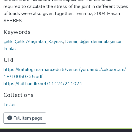
required to calculate the stress of the joint in defferent types
of loads were also given together. Temmuz, 2004 Hasan
SERBEST
Keywords
çelik
,
Çelik Alaşımları_Kaynak
,
Demir
,
diğer demir alaşımlar
,
İmalat
URI
https://katalog.marmara.edu.tr/veriler/yordambt/cokluortam/
1E/T0050735.pdf
https://hdl.handle.net/11424/211024
Collections
Tezler
Full item page