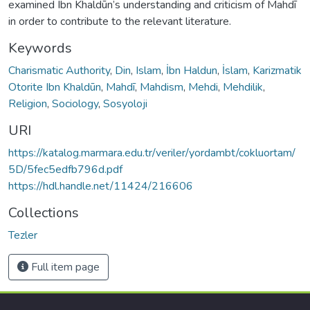
examined Ibn Khaldūn’s understanding and criticism of Mahdī
in order to contribute to the relevant literature.
Keywords
Charismatic Authority
,
Din
,
Islam
,
İbn Haldun
,
İslam
,
Karizmatik
Otorite Ibn Khaldūn
,
Mahdī
,
Mahdism
,
Mehdi
,
Mehdilik
,
Religion
,
Sociology
,
Sosyoloji
URI
https://katalog.marmara.edu.tr/veriler/yordambt/cokluortam/
5D/5fec5edfb796d.pdf
https://hdl.handle.net/11424/216606
Collections
Tezler
Full item page