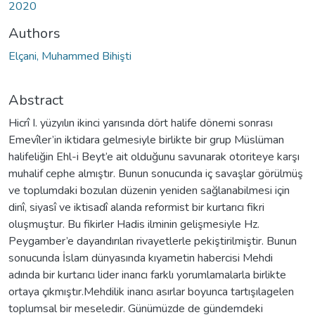
2020
Authors
Elçani, Muhammed Bihişti
Abstract
Hicrî I. yüzyılın ikinci yarısında dört halife dönemi sonrası
Emevîler’in iktidara gelmesiyle birlikte bir grup Müslüman
halifeliğin Ehl-i Beyt’e ait olduğunu savunarak otoriteye karşı
muhalif cephe almıştır. Bunun sonucunda iç savaşlar görülmüş
ve toplumdaki bozulan düzenin yeniden sağlanabilmesi için
dinî, siyasî ve iktisadî alanda reformist bir kurtarıcı fikri
oluşmuştur. Bu fikirler Hadis ilminin gelişmesiyle Hz.
Peygamber’e dayandırılan rivayetlerle pekiştirilmiştir. Bunun
sonucunda İslam dünyasında kıyametin habercisi Mehdi
adında bir kurtarıcı lider inancı farklı yorumlamalarla birlikte
ortaya çıkmıştır.Mehdilik inancı asırlar boyunca tartışılagelen
toplumsal bir meseledir. Günümüzde de gündemdeki