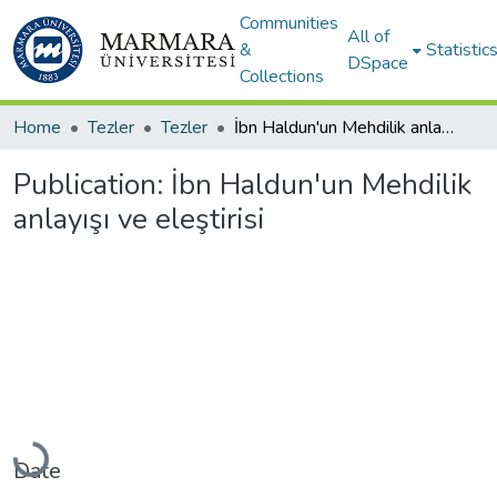
Communities
All of
&
Statistic
DSpace
Collections
Home
Tezler
Tezler
İbn Haldun'un Mehdilik anlayışı ve eleştirisi
Publication:
İbn Haldun'un Mehdilik
anlayışı ve eleştirisi
Loading...
Date