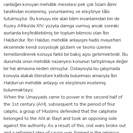
canlılığını koruyan mehdilik meselesi pek çok İslam âlimi
tarafından incelenmiş, yorumlanmış ve eleştiriye tâbi
tutulmuştur. Bu konuyu ele alan bilim insanlarından biri de
Kuzey Afrika’da XIV. yüzyıla damga vurmuş ancak sonraki
asırlarda keşfedilebilmiş bir toplum bilimcisi olan İbn
Haldun’dur. İbn Haldun, mehdilik anlayışını hadis rivayetleri
ekseninde kendi sosyolojik gözlem ve teorisi üzerine
temellendirerek konuya farklı bir bakış açısı getirmektedir. Bu
durumda onun mehdilik nazariyesi konunun tartışılmaya değer
bir hal almasına neden olmuştur. Dolayısıyla bu çalışmada
konuyla alakalı literatüre katkıda bulunması amacıyla İbn
Haldun’un mehdilik anlayışı ve eleştirisini incelemiş
bulunmaktayız.
When the Umayyads came to power in the second half of
the 1st century (AH), subsequent to the period of four
caliphs, a group of Muslims defended that the caliphate
belonged to the Ahl al-Bayt and took an opposing side
against the authority. As a result of this, civil wars broke out
and a reformist idea of savior was formed in the religious,