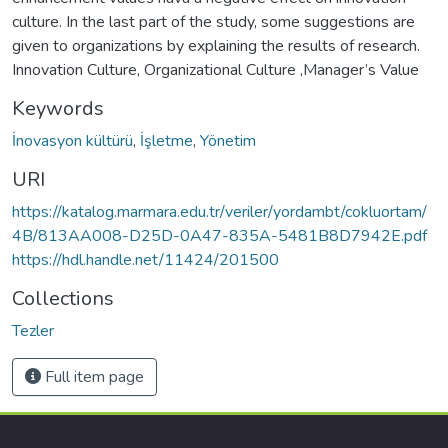
culture. In the last part of the study, some suggestions are
given to organizations by explaining the results of research.
Innovation Culture, Organizational Culture ,Manager’s Value
Keywords
İnovasyon kültürü
,
İşletme
,
Yönetim
URI
https://katalog.marmara.edu.tr/veriler/yordambt/cokluortam/
4B/813AA008-D25D-0A47-835A-5481B8D7942E.pdf
https://hdl.handle.net/11424/201500
Collections
Tezler
Full item page