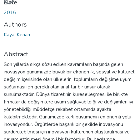
Loading...
Date
2016
Authors
Kaya, Kenan
Abstract
Son yıllarda sıkça sözü edilen kavramların başında gelen
inovasyon günümüzde büyük bir ekonomik, sosyal ve kültürel
değişim içerisinde olan ülkelerin, toplumların değişime uyum
sağlaması için gerekli olan anahtar bir unsur olarak
sunulmaktadır. Dünya ticaretinin küreselleşmesi ile birlikte
firmalar da değişimlere uyum sağlayabildiği ve değişimleri iyi
yönetebildiği müddetçe rekabet ortamında ayakta
kalabilmektedir. Günümüzde karlı büyümenin en önemli yolu
inovasyondur. Örgütlerde başarılı bir şekilde inovasyonu
sürdürülebilmesi için inovasyon kültürünün oluşturulması ve
devam ettirilmesi önemli bir faktördür. Bu bağlamda,