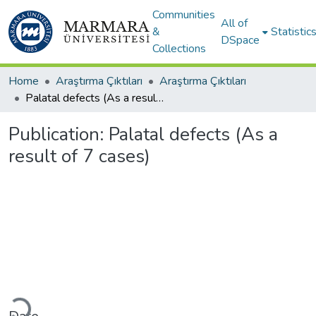
Communities
All of
&
Statistic
DSpace
Collections
Home
Araştırma Çıktıları
Araştırma Çıktıları
Palatal defects (As a result of 7 cases)
Publication:
Palatal defects (As a
result of 7 cases)
oading...