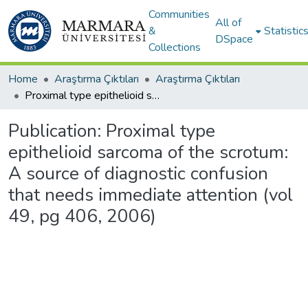
Communities
All of
&
Statistic
DSpace
Collections
Home
Araştırma Çıktıları
Araştırma Çıktıları
Proximal type epithelioid sarcoma of the scrotum: A source of diagnostic confusion that needs immediate attention (vol 49, pg 406, 2006)
Publication:
Proximal type
epithelioid sarcoma of the scrotum:
A source of diagnostic confusion
that needs immediate attention (vol
49, pg 406, 2006)