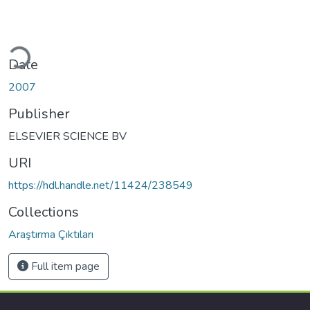
ading...
Date
2007
Publisher
ELSEVIER SCIENCE BV
URI
https://hdl.handle.net/11424/238549
Collections
Araştırma Çıktıları
Full item page