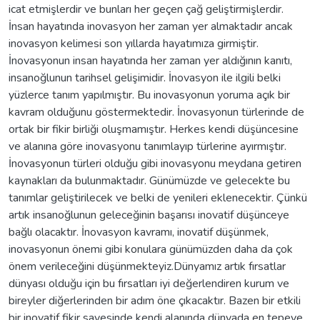
icat etmişlerdir ve bunları her geçen çağ geliştirmişlerdir.
İnsan hayatında inovasyon her zaman yer almaktadır ancak
inovasyon kelimesi son yıllarda hayatımıza girmiştir.
İnovasyonun insan hayatında her zaman yer aldığının kanıtı,
insanoğlunun tarihsel gelişimidir. İnovasyon ile ilgili belki
yüzlerce tanım yapılmıştır. Bu inovasyonun yoruma açık bir
kavram olduğunu göstermektedir. İnovasyonun türlerinde de
ortak bir fikir birliği oluşmamıştır. Herkes kendi düşüncesine
ve alanına göre inovasyonu tanımlayıp türlerine ayırmıştır.
İnovasyonun türleri olduğu gibi inovasyonu meydana getiren
kaynakları da bulunmaktadır. Günümüzde ve gelecekte bu
tanımlar geliştirilecek ve belki de yenileri eklenecektir. Çünkü
artık insanoğlunun geleceğinin başarısı inovatif düşünceye
bağlı olacaktır. İnovasyon kavramı, inovatif düşünmek,
inovasyonun önemi gibi konulara günümüzden daha da çok
önem verileceğini düşünmekteyiz.Dünyamız artık fırsatlar
dünyası olduğu için bu fırsatları iyi değerlendiren kurum ve
bireyler diğerlerinden bir adım öne çıkacaktır. Bazen bir etkili
bir inovatif fikir sayesinde kendi alanında dünyada en tepeye