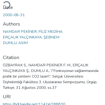
ading...
Date
2000-08-31
Authors
NAMDAR PEKİNER, FİLİZ MEDİHA
ERÇALIK YALÇINKAYA, ŞEBNEM
DUMLU, ASIM
Citation
ÖZBAYRAK S., NAMDAR PEKİNER F. M., ERÇALIK
YALÇINKAYA Ş., DUMLU A., \"Fonksiyonun sağlanmasında
pratik bir yöntem: CO2 lazer\", Selçuk Üniversitesi
Dişhekimliği Fakültesi 3. Uluslararası Sempozyumu, Ürgüp,
Türkiye, 31 Ağustos 2000, ss.37
URI
https://hdl.handle.net/11424/288830