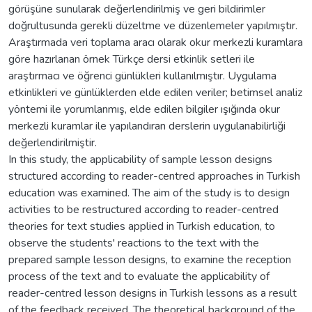
görüşüne sunularak değerlendirilmiş ve geri bildirimler
doğrultusunda gerekli düzeltme ve düzenlemeler yapılmıştır.
Araştırmada veri toplama aracı olarak okur merkezli kuramlara
göre hazırlanan örnek Türkçe dersi etkinlik setleri ile
araştırmacı ve öğrenci günlükleri kullanılmıştır. Uygulama
etkinlikleri ve günlüklerden elde edilen veriler; betimsel analiz
yöntemi ile yorumlanmış, elde edilen bilgiler ışığında okur
merkezli kuramlar ile yapılandıran derslerin uygulanabilirliği
değerlendirilmiştir.
In this study, the applicability of sample lesson designs
structured according to reader-centred approaches in Turkish
education was examined. The aim of the study is to design
activities to be restructured according to reader-centred
theories for text studies applied in Turkish education, to
observe the students' reactions to the text with the
prepared sample lesson designs, to examine the reception
process of the text and to evaluate the applicability of
reader-centred lesson designs in Turkish lessons as a result
of the feedback received. The theoretical background of the