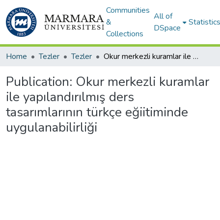
Communities
All of
&
Statistic
DSpace
Collections
Home
Tezler
Tezler
Okur merkezli kuramlar ile yapılandırılmış ders tasarımlarının türkçe eğiitiminde uygulanabilirliği
Publication:
Okur merkezli kuramlar
ile yapılandırılmış ders
tasarımlarının türkçe eğiitiminde
uygulanabilirliği