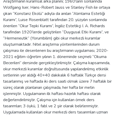
Araştırmanın kuramsal arka planını; 1960’ların sonlarında
Wolfgang Iser, Hans-Robert Jauss ve Stanley Fish ile ortaya
çıkan “Konstanz Ekolü” adıyla da anılan “Alımlama Estetiği
Kuramı”, Luise Rosenblatt tarafından 20. yüzyılın sonlarında
önerilen “Okur Tepki Kuramı”, İngiliz Estetikçi I. A. Richards
tarafından 1920’lerde geliştirilen “Duygusal Etki Kuramı”, ve
“Hermeneutik” (Yorumbilim) gibi okur merkezli kuramlar
oluşturmaktadır. Nitel araştırma yöntemlerinden durum
çalışması ile desenlenen bu araştırmanın uygulaması, 2020-
2021 eğitim-öğretim yılının 1. döneminde seçmeli “Okuma
Becerileri” dersinde gerçekleştirilmiştir. Çalışma kapsamında,
okur merkezli kuramlar doğrultusunda yapılandırılmış etkinlik
setlerinin yer aldığı 40+40 dakikalık 6 haftalık Türkçe dersi
tasarlanmış ve haftada iki ders saati olmak üzere 7 haftalık bir
süreç olarak planlanan çalışmada, her hafta bir metin
işlenmiştir. Uygulamanın ilk haftası hazırlık haftası olarak
değerlendirilmiştir. Çalışma için kullanılan örnek ders
tasarımları; 3 öykü, 1 fabl ve 2 şiir olarak belirlenmiştir.
Uygulamada kullanılan okur merkezli ders tasarımları uzman