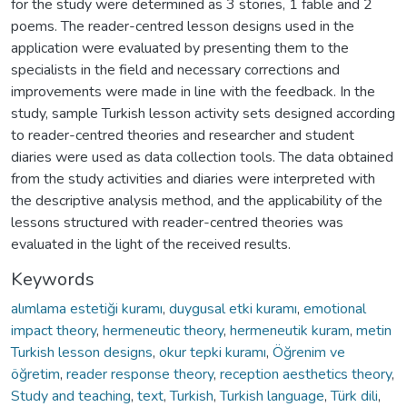
for the study were determined as 3 stories, 1 fable and 2
poems. The reader-centred lesson designs used in the
application were evaluated by presenting them to the
specialists in the field and necessary corrections and
improvements were made in line with the feedback. In the
study, sample Turkish lesson activity sets designed according
to reader-centred theories and researcher and student
diaries were used as data collection tools. The data obtained
from the study activities and diaries were interpreted with
the descriptive analysis method, and the applicability of the
lessons structured with reader-centred theories was
evaluated in the light of the received results.
Keywords
alımlama estetiği kuramı
,
duygusal etki kuramı
,
emotional
impact theory
,
hermeneutic theory
,
hermeneutik kuram
,
metin
Turkish lesson designs
,
okur tepki kuramı
,
Öğrenim ve
öğretim
,
reader response theory
,
reception aesthetics theory
,
Study and teaching
,
text
,
Turkish
,
Turkish language
,
Türk dili
,