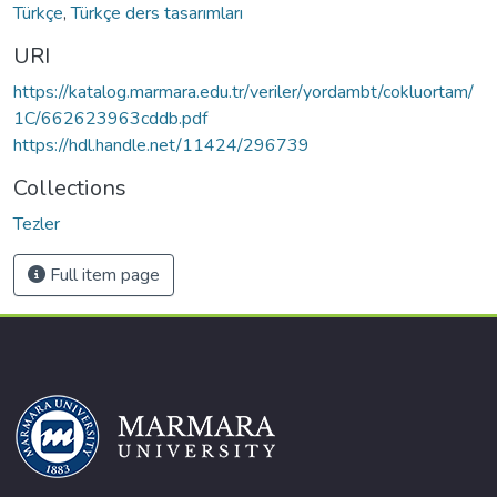
Türkçe
,
Türkçe ders tasarımları
URI
https://katalog.marmara.edu.tr/veriler/yordambt/cokluortam/
1C/662623963cddb.pdf
https://hdl.handle.net/11424/296739
Collections
Tezler
Full item page