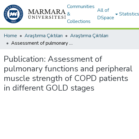
Communities
All of
&
Statistic
DSpace
Collections
Home
Araştırma Çıktıları
Araştırma Çıktıları
Assessment of pulmonary functions and peripheral muscle strength of COPD patients in different GOLD stages
Publication:
Assessment of
pulmonary functions and peripheral
muscle strength of COPD patients
in different GOLD stages