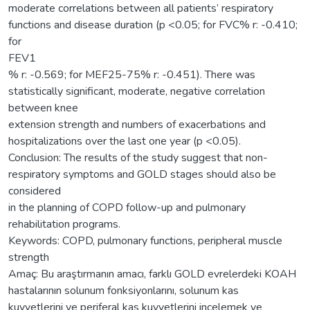
moderate correlations between all patients’ respiratory
functions and disease duration (p <0.05; for FVC% r: -0.410;
for
FEV1
% r: -0.569; for MEF25-75% r: -0.451). There was
statistically significant, moderate, negative correlation
between knee
extension strength and numbers of exacerbations and
hospitalizations over the last one year (p <0.05).
Conclusion: The results of the study suggest that non-
respiratory symptoms and GOLD stages should also be
considered
in the planning of COPD follow-up and pulmonary
rehabilitation programs.
Keywords: COPD, pulmonary functions, peripheral muscle
strength
Amaç: Bu araştırmanın amacı, farklı GOLD evrelerdeki KOAH
hastalarının solunum fonksiyonlarını, solunum kas
kuvvetlerini ve periferal kas kuvvetlerini incelemek ve