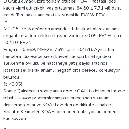
D Grubu olmak üzere toplam otuz bir KOAH hastası (beş
kadın, yirmi altı erkek; yaş ortalaması 64.80 ± 7.71 yıl) dahil
edildi. Tüm hastaların hastalık süresi ile FVC%, FEV1
%,
MEF25-75% değerleri arasında istatistiksel olarak anlamlı,
negatif, orta dereceli korelasyon vardı (p <0.05; FVC% için r:
-0.410; FEV1
% için r: - 0.569; MEF25-75% için r: -0.451). Ayrıca tüm
hastaların diz ekstansiyon kuvveti ile son bir yıl içindeki
alevlenme öyküsü ve hastaneye yatış sayısı arasında
istatistiksel olarak anlamlı, negatif, orta dereceli korelasyon
bulundu
(p <0.05).
Sonuç: Çalışmanın sonuçlarına göre, KOAH takibi ve pulmoner
rehabilitasyon programlarının planlanmasında solunum
dışı semptomlar ve KOAH evreleri de dikkate alınabilir.
Anahtar Kelimeler: KOAH, pulmoner fonksiyonlar, periferal
kas kuvveti