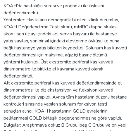
KOAH’da hastalığın süresi ve prognozu ile ilişkisini
değerlendirmekti.
Yöntemler: Hastaların demografik bilgileri, klinik durumları,
KOAH Değerlendirme Testi skoru, mMRC dispne skalası
skoru, son üç ay içindeki acil servis başvuru ile hastaneye
yatış sayıları, son bir yıl içindeki alevlenme öyküsü ile buna
bağlı hastaneye yatış bilgileri kaydedildi. Solunum kas kuvveti
değerlendirmesi için maksimal ağız içi basınç ölçümü
yöntemi kullanıldı. Üst ekstremite periferal kas kuvveti
dinamometre ile birlikte el kavrama kuvveti olarak
değerlendirildi.
Alt ekstremite periferal kas kuvveti değerlendirmesinde el
dinamometresi ile diz ekstansiyon ve fleksiyon kuvveti
değerlendirmesi yapıldı. Ayrıca tüm hastaların düzenli hastane
kontrolleri sırasında yapılan solunum fonksiyon testi
sonuçları alındı. KOAH hastalarının GOLD evrelerinin
belirlenmesi GOLD birleşik değerlendirmesine göre yapıldı.
Bulgular: Araştırmaya dokuz B Grubu, beş C Grubu ve on yedi