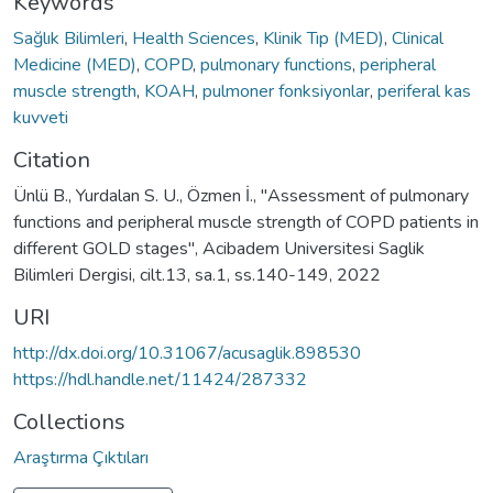
Keywords
Sağlık Bilimleri
,
Health Sciences
,
Klinik Tıp (MED)
,
Clinical
Medicine (MED)
,
COPD
,
pulmonary functions
,
peripheral
muscle strength
,
KOAH
,
pulmoner fonksiyonlar
,
periferal kas
kuvveti
Citation
Ünlü B., Yurdalan S. U., Özmen İ., "Assessment of pulmonary
functions and peripheral muscle strength of COPD patients in
different GOLD stages", Acibadem Universitesi Saglik
Bilimleri Dergisi, cilt.13, sa.1, ss.140-149, 2022
URI
http://dx.doi.org/10.31067/acusaglik.898530
https://hdl.handle.net/11424/287332
Collections
Araştırma Çıktıları