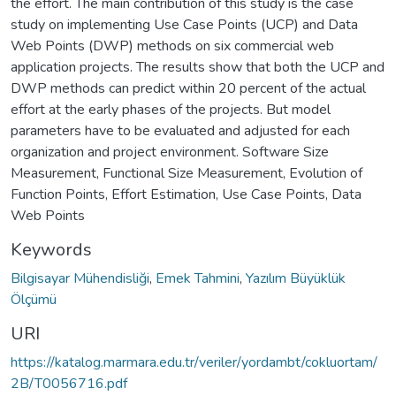
the effort. The main contribution of this study is the case
study on implementing Use Case Points (UCP) and Data
Web Points (DWP) methods on six commercial web
application projects. The results show that both the UCP and
DWP methods can predict within 20 percent of the actual
effort at the early phases of the projects. But model
parameters have to be evaluated and adjusted for each
organization and project environment. Software Size
Measurement, Functional Size Measurement, Evolution of
Function Points, Effort Estimation, Use Case Points, Data
Web Points
Keywords
Bilgisayar Mühendisliği
,
Emek Tahmini
,
Yazılım Büyüklük
Ölçümü
URI
https://katalog.marmara.edu.tr/veriler/yordambt/cokluortam/
2B/T0056716.pdf