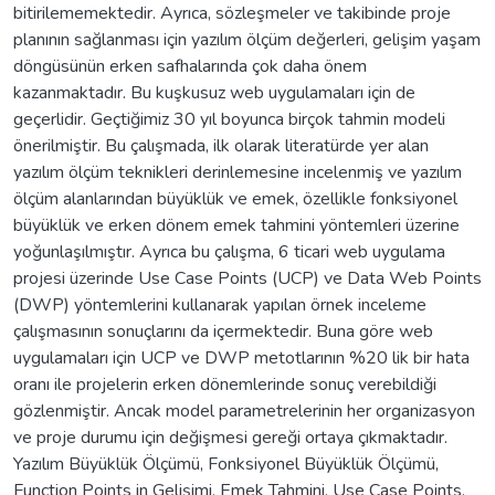
bitirilememektedir. Ayrıca, sözleşmeler ve takibinde proje
planının sağlanması için yazılım ölçüm değerleri, gelişim yaşam
döngüsünün erken safhalarında çok daha önem
kazanmaktadır. Bu kuşkusuz web uygulamaları için de
geçerlidir. Geçtiğimiz 30 yıl boyunca birçok tahmin modeli
önerilmiştir. Bu çalışmada, ilk olarak literatürde yer alan
yazılım ölçüm teknikleri derinlemesine incelenmiş ve yazılım
ölçüm alanlarından büyüklük ve emek, özellikle fonksiyonel
büyüklük ve erken dönem emek tahmini yöntemleri üzerine
yoğunlaşılmıştır. Ayrıca bu çalışma, 6 ticari web uygulama
projesi üzerinde Use Case Points (UCP) ve Data Web Points
(DWP) yöntemlerini kullanarak yapılan örnek inceleme
çalışmasının sonuçlarını da içermektedir. Buna göre web
uygulamaları için UCP ve DWP metotlarının %20 lik bir hata
oranı ile projelerin erken dönemlerinde sonuç verebildiği
gözlenmiştir. Ancak model parametrelerinin her organizasyon
ve proje durumu için değişmesi gereği ortaya çıkmaktadır.
Yazılım Büyüklük Ölçümü, Fonksiyonel Büyüklük Ölçümü,
Function Points in Gelişimi, Emek Tahmini, Use Case Points,