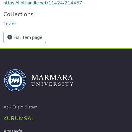
https://hdl.handle.net/11424/214457
Collections
Tezler
Full item page
Açık Erişim Sistemi
KURUMSAL
Anasayfa