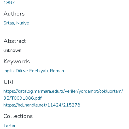
1987
Authors
Srtaş, Nuriye
Abstract
unknown
Keywords
İngiliz Dili ve Edebiyatı
,
Roman
URI
https://katalog.marmara.edu.tr/veriler/yordambt/cokluortam/
3B/T0091088.pdf
https://hdl.handle.net/11424/215278
Collections
Tezler