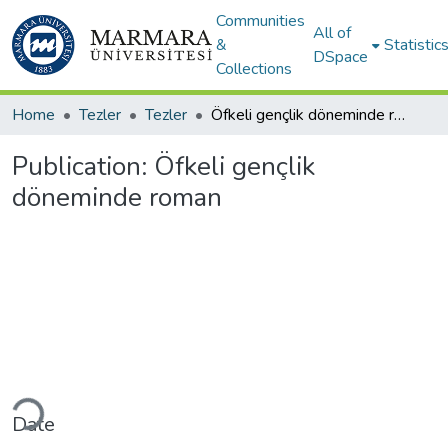
Communities
All of
&
Statistic
DSpace
Collections
Home
Tezler
Tezler
Öfkeli gençlik döneminde roman
Publication:
Öfkeli gençlik
döneminde roman
ding...
Date