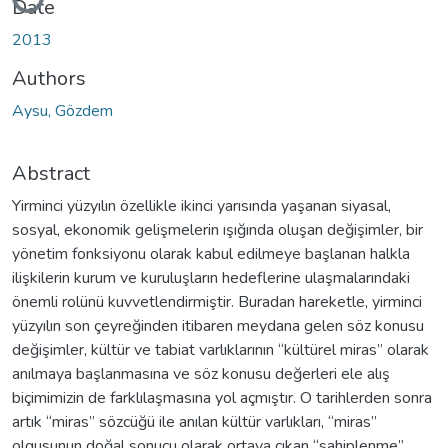
Loading...
Date
2013
Authors
Aysu, Gözdem
Abstract
Yirminci yüzyılın özellikle ikinci yarısında yaşanan siyasal,
sosyal, ekonomik gelişmelerin ışığında oluşan değişimler, bir
yönetim fonksiyonu olarak kabul edilmeye başlanan halkla
ilişkilerin kurum ve kuruluşların hedeflerine ulaşmalarındaki
önemli rolünü kuvvetlendirmiştir. Buradan hareketle, yirminci
yüzyılın son çeyreğinden itibaren meydana gelen söz konusu
değişimler, kültür ve tabiat varlıklarının “kültürel miras” olarak
anılmaya başlanmasına ve söz konusu değerleri ele alış
biçimimizin de farklılaşmasına yol açmıştır. O tarihlerden sonra
artık “miras” sözcüğü ile anılan kültür varlıkları, “miras”
olgusunun doğal sonucu olarak ortaya çıkan “sahiplenme”