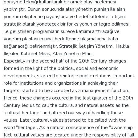
görüşme tekniği kullanılarak bir örnek olay incelemesi
yapılmıştır. Bunun sonucunda alan yönetim planları ile alan
yönetim ekiplerine paydaşlarla ve hedef kitlelerle iletişimi
stratejik olarak yönetecek bir fonksiyonun entegre edilmesi
ile geliştirilen programların sürece katılımı arttıracağı ve
yönetim planlarının nihai hedeflerine ulaşmalarına katkı
sağlanacağı belirlenmiştir. Stratejik İletişim Yönetimi, Halkla
İlişkiler, Kültürel Miras, Alan Yönetim Planı
Especially in the second half of the 20th Century, changes
formed in the light of the political, social and economic
developments, started to reinforce public relations’ important
role for institutions and organizations in achieving their
targets, started to be accepted as a management function.
Hence, these changes occured in the last quarter of the 20th
Century, led us to call the cultural and natural assets as the
“cultural heritage” and altered our way of handling these
values. Later, cultural values started to be called with the
word “heritage”. As a natural consequence of the “ownership”
fact, cultural values are located under the responsibility of “all