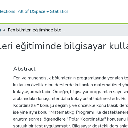
lections
All of DSpace
Statistics
ı
Fen bilimleri eğitiminde bilgisayar kullanımının öğrenciler üzerine etkisi
leri eğitiminde bilgisayar kul
Abstract
Fen ve mühendislik bölümlerinin programlarında yer alan te
kullanımı özellikle bu derslerde kullanılan matematiksel y
kolaylaştırmaktadır. Örneğin, bilgisayar programları sayesi
aralarındaki dönüşümler daha kolay anlatılabilmektedir. Bu 
Koordinatlar" konuşu seçilmiş ve öncelikle konu klasik ders 
ise yine aynı konu "Matematikçi Programı" ile desteklenerek
anlatım sonrası öğrencilere "Polar Koordinatlar" konusunu
soruluk bir test uygulanmıştır. Bilgisayar destekli ders anla