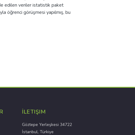
e edilen veriler istatistik paket
yla öğrenci görüşmesi yapılmış, bu
R
İLETIŞIM
Göztepe Yerleşkesi 34722
İstanbul, Türkiye