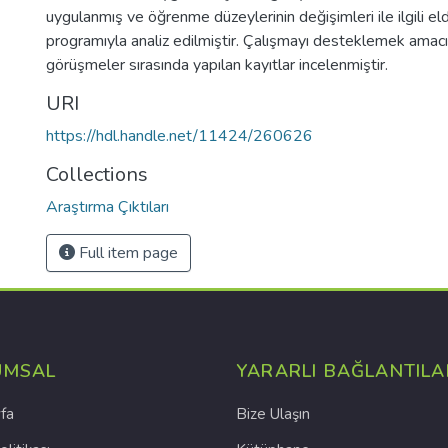
uygulanmış ve öğrenme düzeylerinin değişimleri ile ilgili eld
programıyla analiz edilmiştir. Çalışmayı desteklemek amacı
görüşmeler sırasında yapılan kayıtlar incelenmiştir.
URI
https://hdl.handle.net/11424/260626
Collections
Araştırma Çıktıları
Full item page
UMSAL
YARARLI BAĞLANTILA
fa
Bize Ulaşın