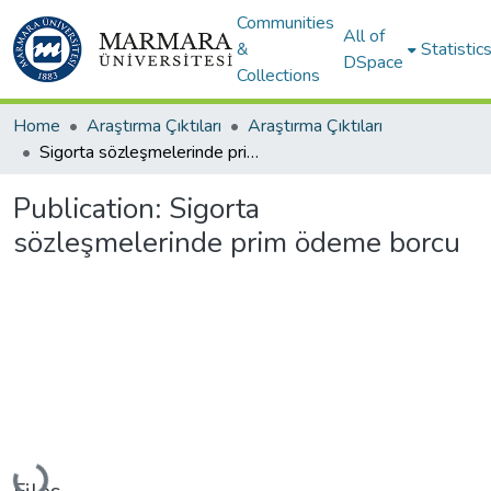
Communities
All of
&
Statistic
DSpace
Collections
Home
Araştırma Çıktıları
Araştırma Çıktıları
Sigorta sözleşmelerinde prim ödeme borcu
Publication:
Sigorta
sözleşmelerinde prim ödeme borcu
Loading...