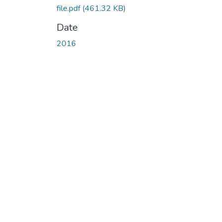
file.pdf
(461.32 KB)
Date
2016