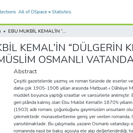
lections
All of DSpace
Statistics
ı
EBU MUKBİL KEMAL’İN “DÜLGERİN KIZI” ADLI ROMANINDA GAYRİMÜSLİM OSMANLI VATANDAŞLARI
BİL KEMAL’İN “DÜLGERİN KI
MÜSLİM OSMANLI VATANDA
Abstract
Çeşitli gazetelerde yazmış ve roman türünde de eserler v
daha çok 1905-1908 yılları arasında Matbuat-ı Dâhiliye 
müddet boyunca yaptığı icraatlar ve sansürlerle anılmıştır.
geri plânda kalmış olan Ebu Mukbil Kemal'in 1870'li yılların
(1903) adlı romanı, çoğunluğunu gayrimüslim unsurların ol
çekmektedir. münasebetlerine geniş yer verilen romanda, Os
yansıtılmaktadır. Bu çalışmada, yazarın Osmanlı vatandaşı o
romanında nasıl bir bakış açısıyla ele alıp değerlendirdiği, 