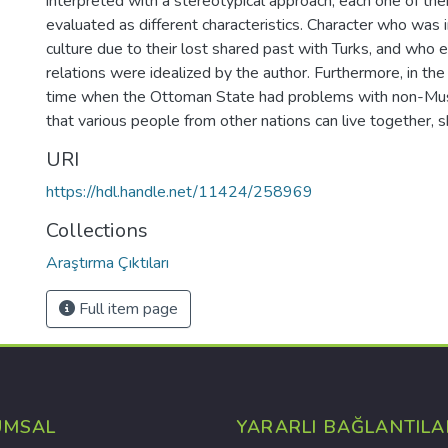
interpreted with a stereotypical approach, each one of t
evaluated as different characteristics. Character who was
culture due to their lost shared past with Turks, and who e
relations were idealized by the author. Furthermore, in th
time when the Ottoman State had problems with non-Muslim
that various people from other nations can live together, 
URI
https://hdl.handle.net/11424/258969
Collections
Araştırma Çıktıları
Full item page
UMSAL
YARARLI BAĞLANTILA