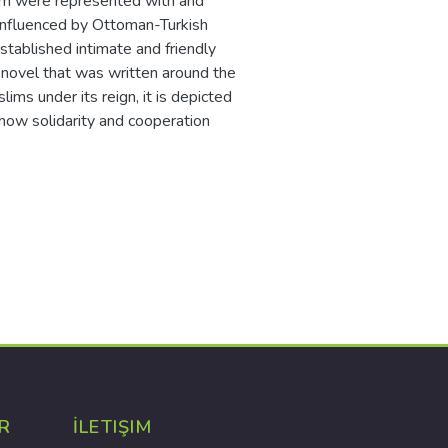
hem were represented with and
 influenced by Ottoman-Turkish
stablished intimate and friendly
e novel that was written around the
s under its reign, it is depicted
show solidarity and cooperation
R
İLETIŞIM