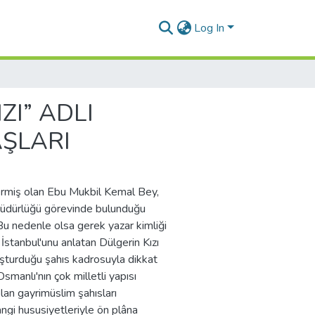
Log In
ZI” ADLI
ŞLARI
ermiş olan Ebu Mukbil Kemal Bey,
Müdürlüğü görevinde bulunduğu
 Bu nedenle olsa gerek yazar kimliği
 İstanbul'unu anlatan Dülgerin Kızı
uşturduğu şahıs kadrosuyla dikkat
manlı'nın çok milletli yapısı
lan gayrimüslim şahısları
hangi hususiyetleriyle ön plâna