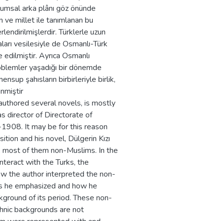
plumsal arka plânı göz önünde
 ve millet ile tanımlanan bu
lendirilmişlerdir. Türklerle uzun
maları vesilesiyle de Osmanlı-Türk
e edilmiştir. Ayrıca Osmanlı
problemler yaşadığı bir dönemde
nsup şahısların birbirleriyle birlik,
nmiştir
uthored several novels, is mostly
s director of Directorate of
1908. It may be for this reason
tion and his novel, Dülgerin Kızı
s, most of them non-Muslims. In the
teract with the Turks, the
ow the author interpreted the non-
ics he emphasized and how he
ckground of its period. These non-
thnic backgrounds are not