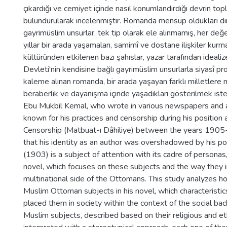
çıkardığı ve cemiyet içinde nasıl konumlandırdığı devrin to
bulundurularak incelenmiştir. Romanda mensup oldukları din
gayrimüslim unsurlar, tek tip olarak ele alınmamış, her değer
yıllar bir arada yaşamaları, samimî ve dostane ilişkiler kur
kültüründen etkilenen bazı şahıslar, yazar tarafından idealiz
Devleti'nin kendisine bağlı gayrimüslim unsurlarla siyasî 
kaleme alınan romanda, bir arada yaşayan farklı milletlere me
beraberlik ve dayanışma içinde yaşadıkları gösterilmek iste
Ebu Mukbil Kemal, who wrote in various newspapers and a
known for his practices and censorship during his position a
Censorship (Matbuat-ı Dâhiliye) between the years 1905-
that his identity as an author was overshadowed by his posi
(1903) is a subject of attention with its cadre of persona
novel, which focuses on these subjects and the way they in
multinational side of the Ottomans. This study analyzes h
Muslim Ottoman subjects in his novel, which characterist
placed them in society within the context of the social ba
Muslim subjects, described based on their religious and e