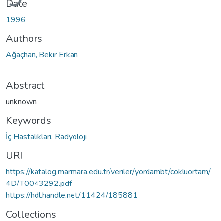
Date
1996
Authors
Ağaçhan, Bekir Erkan
Abstract
unknown
Keywords
İç Hastalıkları
,
Radyoloji
URI
https://katalog.marmara.edu.tr/veriler/yordambt/cokluortam/
4D/T0043292.pdf
https://hdl.handle.net/11424/185881
Collections