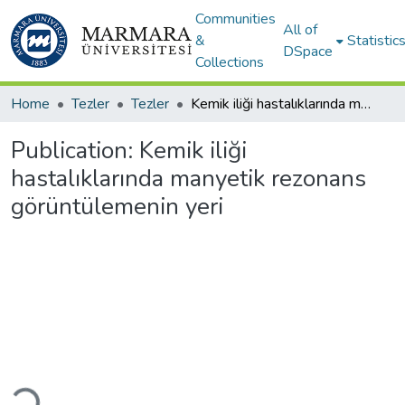
Communities
All of
&
Statistic
DSpace
Collections
Home
Tezler
Tezler
Kemik iliği hastalıklarında manyetik rezonans görüntülemenin yeri
Publication:
Kemik iliği
hastalıklarında manyetik rezonans
görüntülemenin yeri
ading...