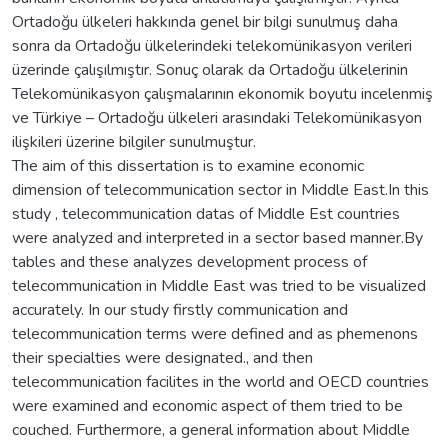
Ortadoğu ülkeleri hakkında genel bir bilgi sunulmuş daha
sonra da Ortadoğu ülkelerindeki telekomünikasyon verileri
üzerinde çalışılmıştır. Sonuç olarak da Ortadoğu ülkelerinin
Telekomünikasyon çalışmalarının ekonomik boyutu incelenmiş
ve Türkiye – Ortadoğu ülkeleri arasındaki Telekomünikasyon
ilişkileri üzerine bilgiler sunulmuştur.
The aim of this dissertation is to examine economic
dimension of telecommunication sector in Middle East.In this
study , telecommunication datas of Middle Est countries
were analyzed and interpreted in a sector based manner.By
tables and these analyzes development process of
telecommunication in Middle East was tried to be visualized
accurately. In our study firstly communication and
telecommunication terms were defined and as phemenons
their specialties were designated., and then
telecommunication facilites in the world and OECD countries
were examined and economic aspect of them tried to be
couched. Furthermore, a general information about Middle