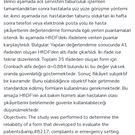
Birinci aşamada acil servisten taburculuk işlemleri
tamamlandıktan sonra hastalarla yüz yüze görüşme yöntemi
ile; ikinci aşamada ise, hastalardan taburcu olduktan iki hafta
sonra telefon veya elektronik posta yolu ile hasta
şikâyetlerini değerlendirme formunda ilgili yerleri puanlamaları
istendi. İki aşamada HfiDF’deki ifadelere verilen puanlar
karşılaştırıldı. Bulgular: Yapılan değerlendirme sonucunda 41
ifadeden oluşan HfiDF’den altı ifade çıkartıldı. İki ifade ise
tekrar düzenlendi. Toplam 35 ifadeden oluşan form için
Cronbach alfa değeri α=0,884 bulundu ki, bu değer yüksek
oranda güvenilirliği göstermektedir. Sonuç: fiikâyet subjektif
bir kavramdır. Bunu olabildiğince objektif hale getirmede
standardize edilmiş formların kullanılması gerekmektedir. Bu
amaçla HfiDF’nin acil bakım hizmeti alan hastaların olası
şikâyetlerini belirlemede güvenle kullanılabileceği
düşünülmektedir.
Objectives: The study was performed to determine the
reliability of a form that developed to evaluate the
patients&amp;#8217; complaints in emergency setting.