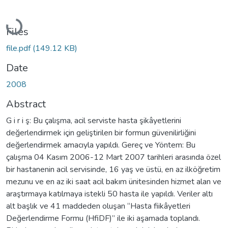
Loading...
Files
file.pdf
(149.12 KB)
Date
2008
Abstract
G i r i ş: Bu çalışma, acil serviste hasta şikâyetlerini
değerlendirmek için geliştirilen bir formun güvenilirliğini
değerlendirmek amacıyla yapıldı. Gereç ve Yöntem: Bu
çalışma 04 Kasım 2006-12 Mart 2007 tarihleri arasında özel
bir hastanenin acil servisinde, 16 yaş ve üstü, en az ilköğretim
mezunu ve en az iki saat acil bakım ünitesinden hizmet alan ve
araştırmaya katılmaya istekli 50 hasta ile yapıldı. Veriler altı
alt başlık ve 41 maddeden oluşan “Hasta fiikâyetleri
Değerlendirme Formu (HfiDF)” ile iki aşamada toplandı.