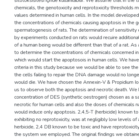
sitotoksisitesi içinde kullanılabilir. We assume that ın the t
chemicals, the genotoxicity and reprotoxicity thresholds m
values determined in human cells. In the model developed
the concentrations of chemicals causing apoptosis in the g
spermatogenesis of rats. The determination of sensitivity 
by experiments conducted on rats would recuire additional
of a human being would be different than that of a rat. As
to determine the concentrations of chemicals concerned i
which would start the apoptosois in human cells. We have
criteria in this study because we would be able to see the 
the cells failing to repair the DNA damage would no longe
would die. We have chosen the Annexin-V & Propidium I
us to observe both the apoptosis and necrotic death. We 
concentration of DES (synthetic oestrogen) chosen as a s
necrotic for human cells and also the doses of chemicals
would induce only apoptosis. 2,4,5-T (herbicide) known to 
exhibiting no reprotoxicity, was at negligibly low levels of
herbicide, 2,4 DB known to be toxic and have reprotoxicity
the system we employed. The original findings we obtained