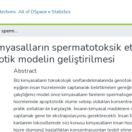
lections
All of DSpace
Statistics
İlaç ve kimyasalların spermatotoksik etkilerinin saptanmasında apoptotik modelin geliştirilmesi
imyasalların spermatotoksik et
ik modelin geliştirilmesi
Abstract
Biz kimyasalların toksikolojik sınıflandırılmalarında genotok
eşiğinin insan hücrelerinde saptanarak belirtilmeleri gereği
çalıştığımız model önce kimyasalların farelerin spermatog
hücrelerinde apoptototik ölüme sebep oldukları konsentra
pratik zorlukları ile karşılaştık. İnsanın kimyasal maddelere du
saptamak gene bir ekstrapolasyonu gerektirecekti. İnsan f
kanlarının lökositlerinde söz konusu kimyasalların insan hü
hücre ölümünü) başlattıkları konsentrasyonları tesbit etm