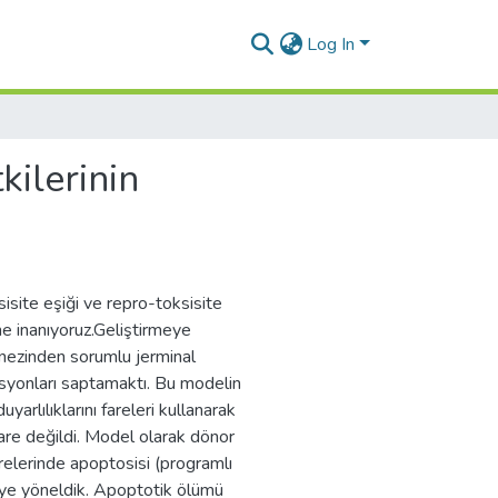
Log In
kilerinin
sisite eşiği ve repro-toksisite
ne inanıyoruz.Geliştirmeye
enezinden sorumlu jerminal
syonları saptamaktı. Bu modelin
yarlılıklarını fareleri kullanarak
are değildi. Model olarak dönor
crelerinde apoptosisi (programlı
eye yöneldik. Apoptotik ölümü