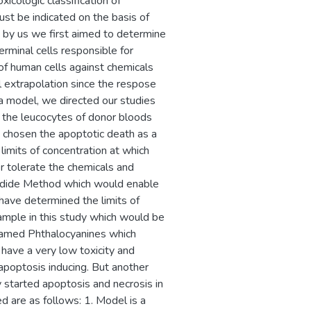
oxicologic classification of
ust be indicated on the basis of
 by us we first aimed to determine
erminal cells responsible for
of human cells against chemicals
 extrapolation since the respose
 a model, we directed our studies
n the leucocytes of donor bloods
 chosen the apoptotic death as a
limits of concentration at which
r tolerate the chemicals and
odide Method which would enable
have determined the limits of
ample in this study which would be
 named Phthalocyanines which
have a very low toxicity and
 apoptosis inducing. But another
 started apoptosis and necrosis in
 are as follows: 1. Model is a