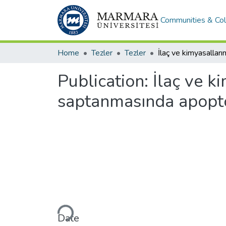
Communities & Col
Home
Tezler
Tezler
Publication:
İlaç ve k
saptanmasında apoptot
Loading...
Date