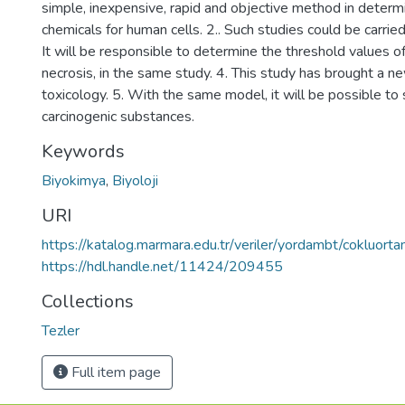
simple, inexpensive, rapid and objective method in determi
chemicals for human cells. 2.. Such studies could be carrie
It will be responsible to determine the threshold values o
necrosis, in the same study. 4. This study has brought a ne
toxicology. 5. With the same model, it will be possible to 
carcinogenic substances.
Keywords
Biyokimya
,
Biyoloji
URI
https://katalog.marmara.edu.tr/veriler/yordambt/cokluo
https://hdl.handle.net/11424/209455
Collections
Tezler
Full item page