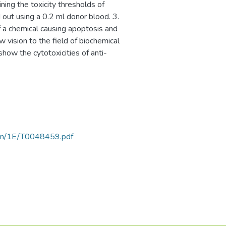
ning the toxicity thresholds of
d out using a 0.2 ml donor blood. 3.
f a chemical causing apoptosis and
w vision to the field of biochemical
show the cytotoxicities of anti-
rtam/1E/T0048459.pdf