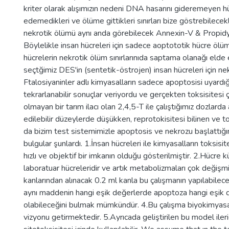
kriter olarak alışımızın nedeni DNA hasarını gideremeyen hüc
edemedikleri ve ölüme gittikleri sınırları bize göstrebilecek
nekrotik ölümü aynı anda görebilecek Annexin-V & Propidy
Böylelikle insan hücreleri için sadece aoptototik hücre ölümün
hücrelerin nekrotik ölüm sınırlarınıda saptama olanağı elde
seçtğimiz DES'in (sentetik-östrojen) insan hücreleri için nek
Ftalosiyaninler adlı kimyasalların sadece apoptosisi uyardı
tekrarlanabilir sonuçlar veriyordu ve gerçekten toksisitesi
olmayan bir tarım ilacı olan 2,4,5-T ile çalıştığımız dozlar
edilebilir düzeylerde düşükken, reprotokisitesi bilinen ve to
da bizim test sistemimizle apoptosis ve nekrozu başlattığın
bulgular şunlardı. 1.İnsan hücreleri ile kimyasalların toksisi
hızlı ve objektif bir imkanın olduğu gösterilmiştir. 2.Hücre k
laboratuar hücreleridir ve artık metabolizmaları çok değiş
kanlarından alınacak 0.2 ml kanla bu çalışmanın yapılabilece
aynı maddenin hangi eşik değerlerde apoptoza hangi eşik
olabileceğini bulmak mümkündür. 4.Bu çalışma biyokimyasal 
vizyonu getirmektedir. 5.Ayrıcada geliştirilen bu model ile