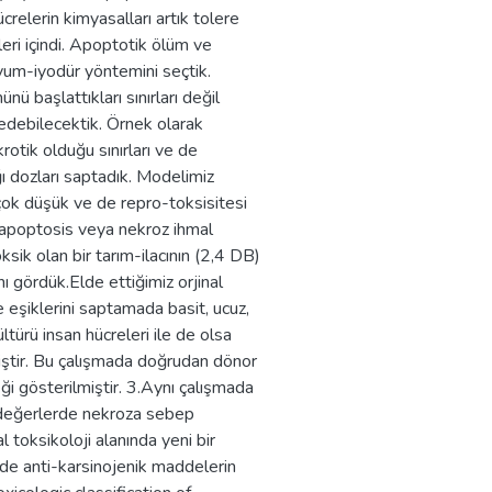
relerin kimyasalları artık tolere
leri içindi. Apoptotik ölüm ve
um-iyodür yöntemini seçtik.
ü başlattıkları sınırları değil
 edebilecektik. Örnek olarak
rotik olduğu sınırları ve de
ğı dozları saptadık. Modelimiz
 çok düşük ve de repro-toksisitesi
da apoptosis veya nekroz ihmal
ksik olan bir tarım-ilacının (2,4 DB)
ı gördük.Elde ettiğimiz orjinal
te eşiklerini saptamada basit, ucuz,
ültürü insan hücreleri ile de olsa
miştir. Bu çalışmada doğrudan dönor
ği gösterilmiştir. 3.Aynı çalışmada
 değerlerde nekroza sebep
toksikoloji alanında yeni bir
ride anti-karsinojenik maddelerin