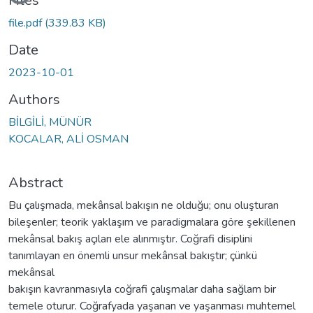
Loading...
Files
file.pdf
(339.83 KB)
Date
2023-10-01
Authors
BİLGİLİ, MÜNÜR
KOCALAR, ALİ OSMAN
Abstract
Bu çalışmada, mekânsal bakışın ne olduğu; onu oluşturan
bileşenler; teorik yaklaşım ve paradigmalara göre şekillenen
mekânsal bakış açıları ele alınmıştır. Coğrafi disiplini
tanımlayan en önemli unsur mekânsal bakıştır; çünkü
mekânsal
bakışın kavranmasıyla coğrafi çalışmalar daha sağlam bir
temele oturur. Coğrafyada yaşanan ve yaşanması muhtemel