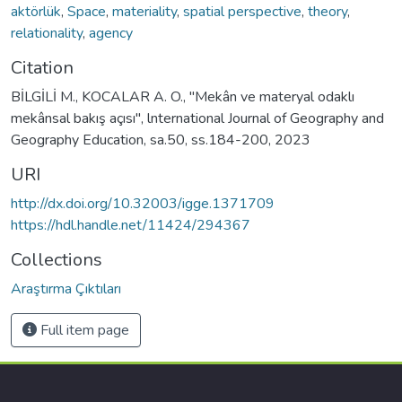
aktörlük
,
Space
,
materiality
,
spatial perspective
,
theory
,
relationality
,
agency
Citation
BİLGİLİ M., KOCALAR A. O., "Mekân ve materyal odaklı
mekânsal bakış açısı", lnternational Journal of Geography and
Geography Education, sa.50, ss.184-200, 2023
URI
http://dx.doi.org/10.32003/igge.1371709
https://hdl.handle.net/11424/294367
Collections
Araştırma Çıktıları
Full item page